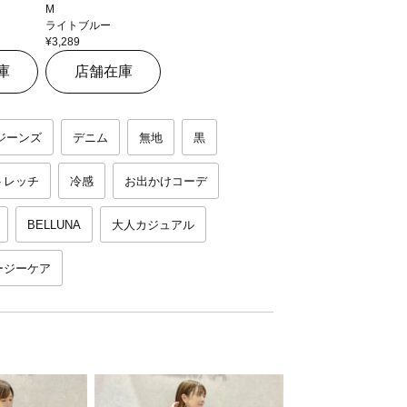
M
ライトブルー
¥3,289
庫
店舗在庫
ジーンズ
デニム
無地
黒
トレッチ
冷感
お出かけコーデ
BELLUNA
大人カジュアル
ージーケア