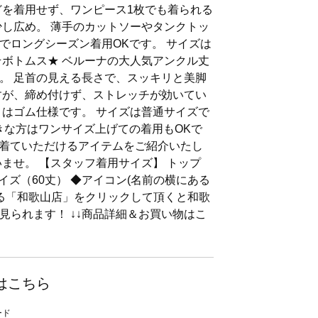
どを着用せず、ワンピース1枚でも着られる
少し広め。 薄手のカットソーやタンクトッ
でロングシーズン着用OKです。 サイズは
★ボトムス★ ベルーナの大人気アンクル丈
。 足首の見える長さで、スッキリと美脚
すが、締め付けず、ストレッチが効いてい
トはゴム仕様です。 サイズは普通サイズで
きな方はワンサイズ上げての着用もOKで
すぐ着ていただけるアイテムをご紹介いたし
ませ。 【スタッフ着用サイズ】 トップ
イズ（60丈） ◆アイコン(名前の横にある
ある「和歌山店」をクリックして頂くと和歌
見られます！ ↓↓商品詳細＆お買い物はこ
はこちら