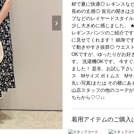
材で夏に快適◎ レギンスな
長めの丈感◎ 首元の開きは
プなどのレイヤードスタイル
少し大きめに感じました。 
レギンスパンツのご紹介です
に見せてくれます！ 細身で
て動きやすさ抜群◎ ウエス
OKですが、ゆったりがお好
す。 洗濯機OKです。 今
ました！ 是非、お試し下さい
ス Mサイズ ボトムス Mサ
丸い写真)または その横に
山店スタッフの他のコーデが
ちらから♡♡↓↓
着用アイテムのご購入