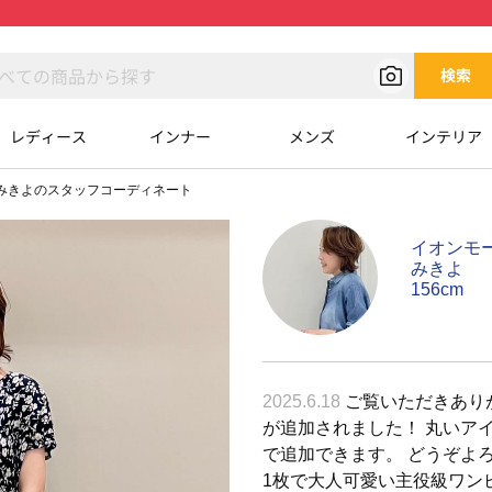
検索
レディース
インナー
メンズ
インテリア
みきよのスタッフコーディネート
イオンモ
みきよ
156cm
2025.6.18
ご覧いただきあり
が追加されました！ 丸いア
で追加できます。 どうぞよ
1枚で大人可愛い主役級ワン