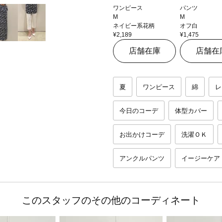
ワンピース
パンツ
M
M
ネイビー系花柄
オフ白
¥2,189
¥1,475
店舗在庫
店舗在
夏
ワンピース
綿
レ
今日のコーデ
体型カバー
お出かけコーデ
洗濯ＯＫ
アンクルパンツ
イージーケア
このスタッフのその他のコーディネート