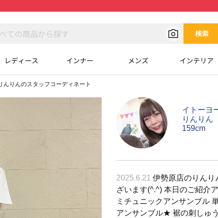
検索
レディース
インナー
メンズ
インテリア
りんりんのスタッフコーディネート
イトーヨ
りんりん
159cm
2025.6.21
伊勢原店のりんり
ざいます(^.^) 本日のご紹介
ミチュニックアンサンブル 
アンサンブル★ 裾の刺しゅ