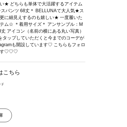
い★ どちらも単体で大活躍するアイテム
パンツ 68丈＊ BELLUNAて大人気★ス
更に細見えするのも嬉しい★ 一度履いた
テム☆ ＊着用サイズ＊ アンサンブル：M
68丈 アイコン（名前の横にある丸い写真）
るをタップしていただくと今までのコーデが
tagramも開設しています♡ こちらもフォロ
す♡♡♡
はこちら
庫