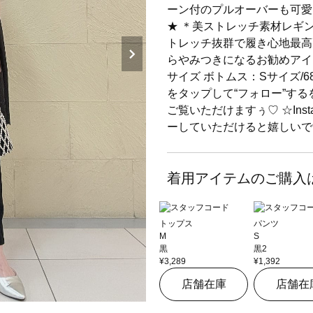
ーン付のプルオーバーも可愛
★ ＊美ストレッチ素材レギンス
トレッチ抜群で履き心地最高
らやみつきになるお勧めアイ
サイズ ボトムス：Sサイズ/
をタップして“フォロー”す
ご覧いただけますぅ♡ ☆Ins
ーしていただけると嬉しいで
着用アイテムのご購入
トップス
パンツ
M
S
黒
黒2
¥3,289
¥1,392
店舗在庫
店舗在