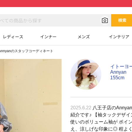
検索
レディース
インナー
メンズ
インテリア
Annyanのスタッフコーディネート
イトーヨ
Annyan
155cm
2025.6.22
八王子店のAnnya
紹介です♪ 【袖タックデ
使いのボリューム袖が ポイ
え、涼しげな印象に◎ 程よ