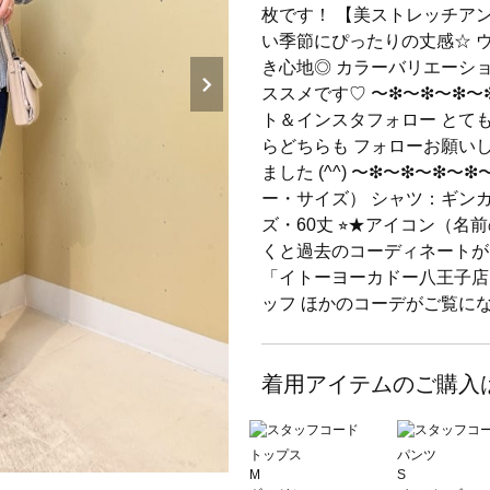
枚です！ 【美ストレッチア
い季節にぴったりの丈感☆ 
き心地◎ カラーバリエーシ
ススメです♡ 〜❇︎〜❇︎〜❇︎〜❇
ト＆インスタフォロー とて
らどちらも フォローお願い
ました (^^) 〜❇︎〜❇︎〜❇︎〜
ー・サイズ） シャツ：ギンガ
ズ・60丈 ⭐︎★アイコン（
くと過去のコーディネートが
「イトーヨーカドー八王子店
ッフ ほかのコーデがご覧に
着用アイテムのご購入
トップス
パンツ
M
S