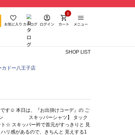
0
お気に入り
カタログ
ログイン
カート
メニュー
SHOP LIST
ーカドー八王子店
nです☺︎ 本日は、『お出掛けコーデ』の ご
ザイン スキッパーシャツ】 タック
ント☆ スキッパー衿で首元がすっきりと 見
くハリ感があるので、きちんと 見えする1