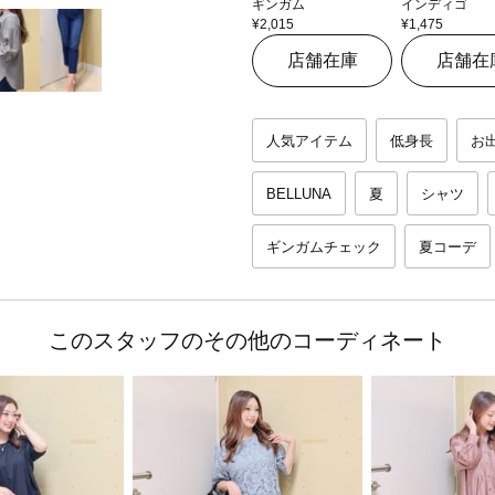
ギンガム
インディゴ
¥2,015
¥1,475
店舗在庫
店舗在
人気アイテム
低身長
お
BELLUNA
夏
シャツ
ギンガムチェック
夏コーデ
このスタッフのその他のコーディネート