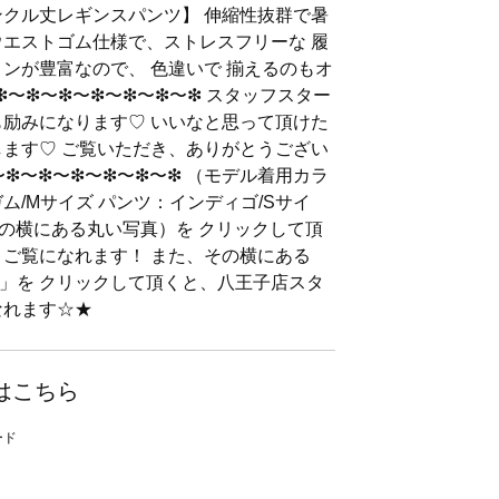
ンクル丈レギンスパンツ】 伸縮性抜群で暑
ウエストゴム仕様で、ストレスフリーな 履
ョンが豊富なので、 色違いで 揃えるのもオ
︎〜❇︎〜❇︎〜❇︎〜❇︎〜❇︎〜❇︎ スタッフスター
も励みになります♡ いいなと思って頂けた
します♡ ご覧いただき、ありがとうござい
❇︎〜❇︎〜❇︎〜❇︎〜❇︎〜❇︎〜❇︎ （モデル着用カラ
ム/Mサイズ パンツ：インディゴ/Sサイ
名前の横にある丸い写真）を クリックして頂
 ご覧になれます！ また、その横にある
」を クリックして頂くと、八王子店スタ
なれます☆★
はこちら