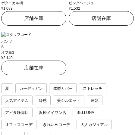
ボタニカル柄
ピンクベージュ
¥1,089
¥1,532
店舗在庫
店舗在庫
パンツ
S
オフ白3
¥2,140
店舗在庫
夏
カーディガン
体型カバー
ストレッチ
人気アイテム
冷感
美シルエット
速乾
アピタ静岡店
浜松メイワン店
BELLUNA
オフィスコーデ
きれいめコーデ
大人カジュアル