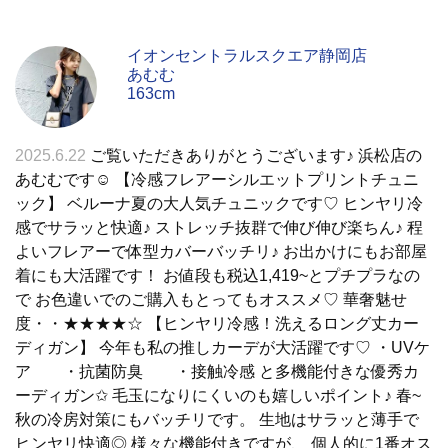
イオンセントラルスクエア静岡店
あむむ
163cm
2025.6.22
ご覧いただきありがとうございます♪ 浜松店の
あむむです☺︎︎ 【冷感フレアーシルエットプリントチュニ
ック】 ベルーナ夏の大人気チュニックです♡ ヒンヤリ冷
感でサラッと快適♪ ストレッチ抜群で伸び伸び楽ちん♪ 程
よいフレアーで体型カバーバッチリ♪ お出かけにもお部屋
着にも大活躍です！ お値段も税込1,419~とプチプラなの
で お色違いでのご購入もとってもオススメ♡ 華奢魅せ
度・・★★★★☆ 【ヒンヤリ冷感！洗えるロング丈カー
ディガン】 今年も私の推しカーデが大活躍です♡ ・UVケ
ア ・抗菌防臭 ・接触冷感 と多機能付きな優秀カ
ーディガン✩︎ 毛玉になりにくいのも嬉しいポイント♪ 春~
秋の冷房対策にもバッチリです。 生地はサラッと薄手で
ヒンヤリ快適◎ 様々な機能付きですが、 個人的に1番オス