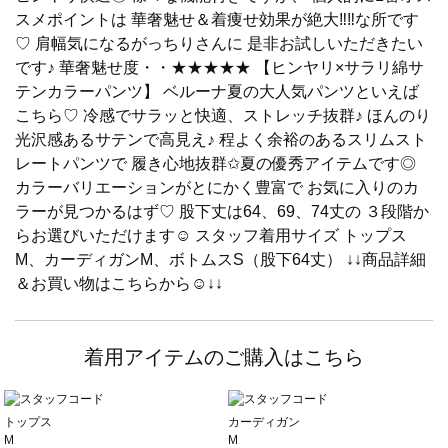
スメポイントは 華奢魅せ＆着痩せ効果が絶大‼︎‼︎な所です
♡ 肩幅気になるがっちりさんに 是非お試しいただきたい
です♪ 華奢魅せ度・・★★★★★ 【ヒンヤリ×サラリ綿サ
テンカラーパンツ】 ベルーナ夏の大人気パンツといえば
こちら♡ 冷感でサラッと快適、ストレッチ抜群♪ ほんのり
光沢感あるサテンで高見え♪ 程よく余裕のあるスリムスト
レートパンツで 履き心地抜群✩︎夏の優秀アイテムです◎
カラーバリエーションがとにかく豊富で お気に入りのカ
ラーが見つかるはず♡ 股下丈は64、69、74丈の ３段階か
らお選びいただけます☺︎︎ スタッフ着用サイズ トップス
M、カーディガンM、ボトムスS（股下64丈） ↓↓商品詳細
＆お買い物はこちらから☺︎︎↓↓
着用アイテムのご購入はこちら
トップス
カーディガン
M
M