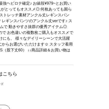
強ヘビロテ確定♪ お値段¥979~とお買い
入がとってもオススメ◎ 何枚あっても困ら
美ストレッチ素材アンクル丈レギンスパン
 レギンスパンツのアンクル丈verです♪ ス
ムで 動きやすさ抜群の優秀アイテム◎
ラなので お色違いの複数枚ご購入もオススメで
かけにも、 様々なデイリーシーンで大活躍
丈からお選びいただけます☺︎︎ スタッフ着用
S（股下丈60） ↓↓商品詳細＆お買い物は
はこちら