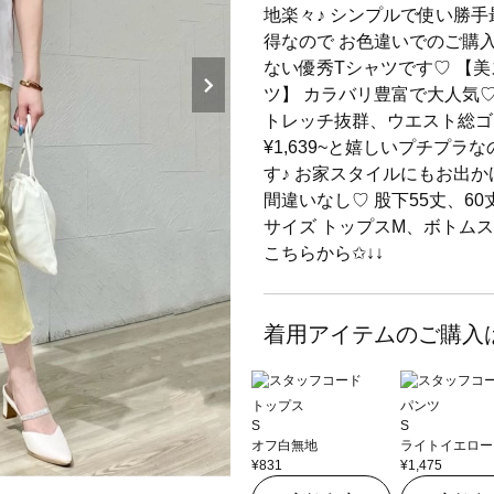
地楽々♪ シンプルで使い勝手最
得なので お色違いでのご購
ない優秀Tシャツです♡ 【
ツ】 カラバリ豊富で大人気♡
トレッチ抜群、ウエスト総ゴ
¥1,639~と嬉しいプチプ
す♪ お家スタイルにもお出
間違いなし♡ 股下55丈、60
サイズ トップスM、ボトムス
こちらから✩︎↓↓
着用アイテムのご購入
トップス
パンツ
S
S
オフ白無地
ライトイエロー
¥831
¥1,475