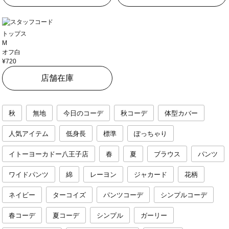
トップス
M
オフ白
¥720
店舗在庫
秋
無地
今日のコーデ
秋コーデ
体型カバー
人気アイテム
低身長
標準
ぽっちゃり
イトーヨーカドー八王子店
春
夏
ブラウス
パンツ
ワイドパンツ
綿
レーヨン
ジャカード
花柄
ネイビー
ターコイズ
パンツコーデ
シンプルコーデ
春コーデ
夏コーデ
シンプル
ガーリー