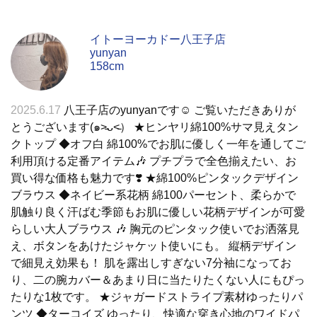
イトーヨーカドー八王子店
yunyan
158cm
2025.6.17
八王子店のyunyanです☺︎ ご覧いただきありが
とうございます(๑˃̵ᴗ˂̵） ★ヒンヤリ綿100%サマ見えタン
クトップ ◆オフ白 綿100%でお肌に優しく一年を通してご
利用頂ける定番アイテム🎶 プチプラで全色揃えたい、お
買い得な価格も魅力です❣️ ★綿100%ピンタックデザイン
ブラウス ◆ネイビー系花柄 綿100パーセント、柔らかで
肌触り良く汗ばむ季節もお肌に優しい花柄デザインが可愛
らしい大人ブラウス 🎶 胸元のピンタック使いでお洒落見
え、ボタンをあけたジャケット使いにも。 縦柄デザイン
で細見え効果も！ 肌を露出しすぎない7分袖になってお
り、二の腕カバー＆あまり日に当たりたくない人にもぴっ
たりな1枚です。 ★ジャガードストライプ素材ゆったりパ
ンツ ◆ターコイズ ゆったり、快適な穿き心地のワイドパ