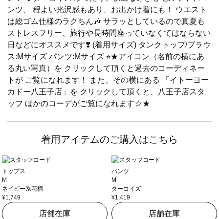
ンツ、 程よい光沢感もあり、お出かけ着にも！ ウエスト
は総ゴム仕様のラクちん🎶 サラッとしているので真夏も
ストレスフリー、旅行や長時間座っていなくてはならない
日などにオススメです❣️ (着用サイズ) タンクトップ/ブラウ
ス:Mサイズ パンツ:Mサイズ ⭐︎★アイコン（名前の横にあ
る丸い写真）を クリックして頂くと過去のコーディネー
トが ご覧になれます！ また、その横にある 「イトーヨー
カドー八王子店」を クリックして頂くと、八王子店スタ
ッフ ほかのコーデがご覧になれます☆★
着用アイテムのご購入はこちら
トップス
パンツ
M
M
ネイビー系花柄
ターコイズ
¥1,749
¥1,419
店舗在庫
店舗在庫