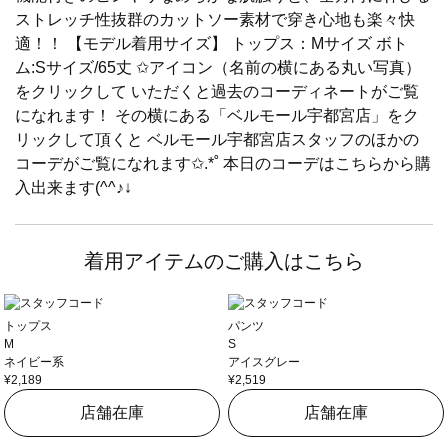
ストレッチ性抜群のカットソー素材で穿き心地も楽々快
適！！ 【モデル着用サイズ】 トップス：Mサイズ ボト
ム:Sサイズ/65丈 ✩アイコン（名前の横にある丸い写真）
をクリックして いただくと過去のコーディネートがご覧
になれます！ その横にある「ベルモール宇都宮店」をク
リックして頂くと ベルモール宇都宮店スタッフのほかの
コーデがご覧になれます✩.*˚ 本日のコーデはこちらから購
入出来ます(^^♪↓
着用アイテムのご購入はこちら
トップス
パンツ
M
S
ネイビー系
アイスグレー
¥2,189
¥2,519
店舗在庫
店舗在庫