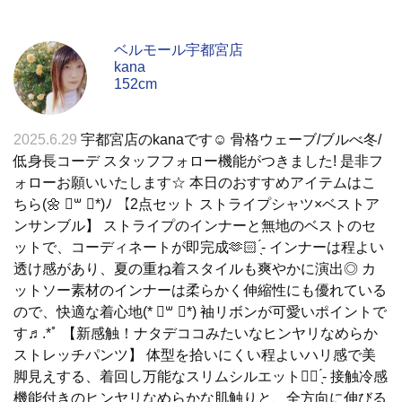
ベルモール宇都宮店
kana
152cm
2025.6.29
宇都宮店のkanaです☺︎ 骨格ウェーブ/ブルべ冬/
低身長コーデ スタッフフォロー機能がつきました! 是非フ
ォローお願いいたします☆ 本日のおすすめアイテムはこ
ちら(🌼 ॑꒳ ॑*)ﾉ 【2点セット ストライプシャツ×ベストア
ンサンブル】 ストライプのインナーと無地のベストのセ
ットで、コーディネートが即完成🫶🏻 ̖́-‬ インナーは程よい
透け感があり、夏の重ね着スタイルも爽やかに演出◎ カ
ットソー素材のインナーは柔らかく伸縮性にも優れている
ので、快適な着心地(* ॑꒳ ॑*) 袖リボンが可愛いポイントで
す♬.*ﾟ 【新感触！ナタデココみたいなヒンヤリなめらか
ストレッチパンツ】 体型を拾いにくい程よいハリ感で美
脚見えする、着回し万能なスリムシルエット👍🏻 ̖́- 接触冷感
機能付きのヒンヤリなめらかな肌触りと、全方向に伸びる