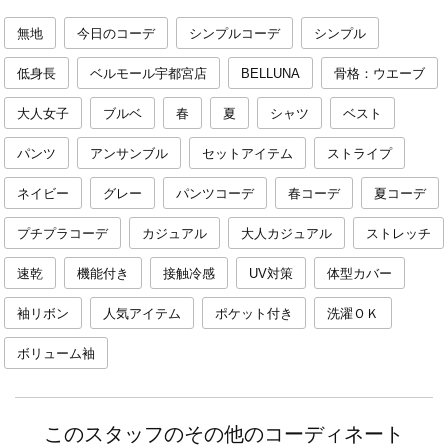
無地
今日のコーデ
シンプルコーデ
シンプル
低身長
ベルモール宇都宮店
BELLUNA
骨格：ウエーブ
大人女子
ブルベ
春
夏
シャツ
ベスト
パンツ
アンサンブル
セットアイテム
ストライプ
ネイビー
グレー
パンツコーデ
春コーデ
夏コーデ
プチプラコーデ
カジュアル
大人カジュアル
ストレッチ
速乾
機能付き
接触冷感
UV対策
体型カバー
袖リボン
人気アイテム
ポケット付き
洗濯ＯＫ
ボリューム袖
このスタッフのその他のコーディネート