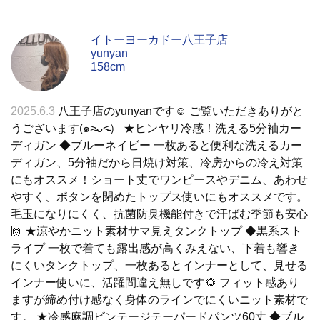
イトーヨーカドー八王子店
yunyan
158cm
2025.6.3
八王子店のyunyanです☺︎ ご覧いただきありがと
うございます(๑˃̵ᴗ˂̵） ★ヒンヤリ冷感！洗える5分袖カー
ディガン ◆ブルーネイビー 一枚あると便利な洗えるカー
ディガン、5分袖だから日焼け対策、冷房からの冷え対策
にもオススメ！ショート丈でワンピースやデニム、あわせ
やすく、ボタンを閉めたトップス使いにもオススメです。
毛玉になりにくく、抗菌防臭機能付きで汗ばむ季節も安心
🙌 ★涼やかニット素材サマ見えタンクトップ ◆黒系スト
ライプ 一枚で着ても露出感が高くみえない、下着も響き
にくいタンクトップ、一枚あるとインナーとして、見せる
インナー使いに、活躍間違え無しです🌻 フィット感あり
ますが締め付け感なく身体のラインでにくいニット素材で
す。 ★冷感麻調ビンテージテーパードパンツ60丈 ◆ブル