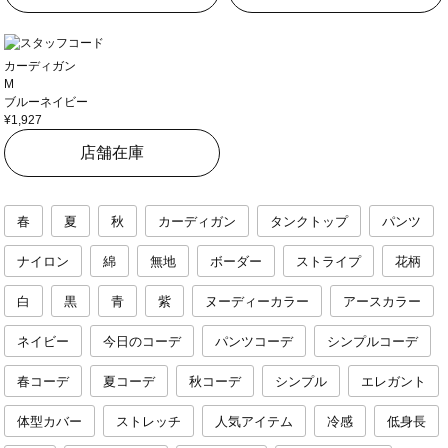
カーディガン
M
ブルーネイビー
¥1,927
店舗在庫
春
夏
秋
カーディガン
タンクトップ
パンツ
ナイロン
綿
無地
ボーダー
ストライプ
花柄
白
黒
青
紫
ヌーディーカラー
アースカラー
ネイビー
今日のコーデ
パンツコーデ
シンプルコーデ
春コーデ
夏コーデ
秋コーデ
シンプル
エレガント
体型カバー
ストレッチ
人気アイテム
冷感
低身長