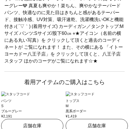
ーグレー🩶 真夏も爽やか！楽ちん、爽やかなテーパード
パンツ、快適なのに見た目はきちんと感があるテーパー
ド、接触冷感、UV対策、吸汗速乾、洗濯機洗いOKと機能
付き♪( ´▽｀) (着用サイズ) カーディガン／タンクトップ:M
サイズ パンツ:Sサイズ/股下60㎝ ⭐︎★アイコン（名前の横
にある丸い写真）を クリックして頂くと過去のコーディ
ネートが ご覧になれます！ また、その横にある 「イトー
ヨーカドー八王子店」を クリックして頂くと、八王子店
スタッフ ほかのコーデがご覧になれます☆★
着用アイテムのご購入はこちら
パンツ
トップス
S
M
ブルーグレー
黒系ボーダー
¥2,191
¥1,419
店舗在庫
店舗在庫