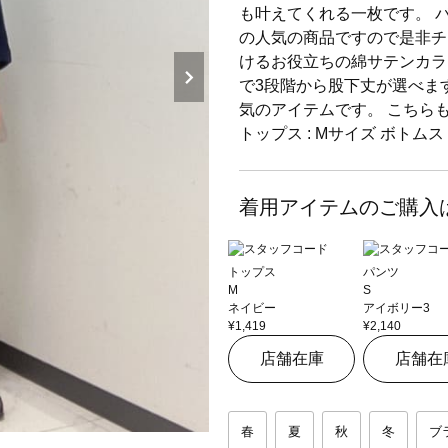
も叶えてくれる一枚です。 
の人気の商品ですので是非チ
けるお役立ちの綿サテンカラ
で3段階から股下丈が選べま
気のアイテムです。 こちら
トップス : Mサイズ ボトムス : 
着用アイテムのご購入
トップス
パンツ
M
S
ネイビー
アイボリー3
¥1,419
¥2,140
店舗在庫
店舗在
春
夏
秋
冬
ブ