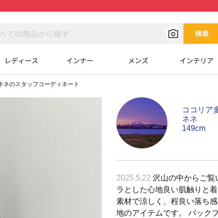
検索
レディース
インナー
メンズ
インテリア
ネネのスタッフコーディネート
ココリア
ネネ
149cm
2025.5.22
沢山の中からご覧
ラとした心地良い肌触りと着
素材で涼しく、程良い落ち感
地のアイテムです。 バック