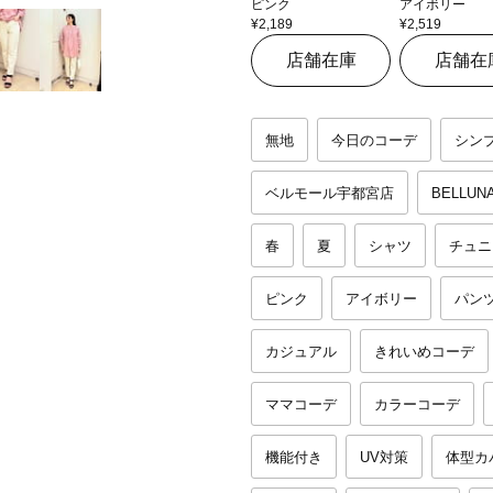
ピンク
アイボリー
¥2,189
¥2,519
店舗在庫
店舗在
無地
今日のコーデ
シン
ベルモール宇都宮店
BELLUN
春
夏
シャツ
チュニ
ピンク
アイボリー
パン
カジュアル
きれいめコーデ
ママコーデ
カラーコーデ
機能付き
UV対策
体型カ