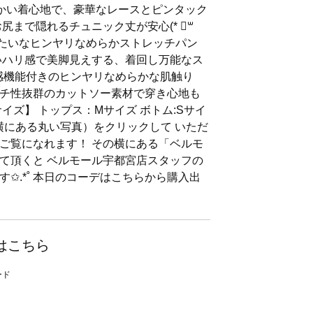
らかい着心地で、豪華なレースとピンタック
尻まで隠れるチュニック丈が安心(* ॑꒳
みたいなヒンヤリなめらかストレッチパン
いハリ感で美脚見えする、着回し万能なス
触冷感機能付きのヒンヤリなめらかな肌触り
チ性抜群のカットソー素材で穿き心地も
イズ】 トップス：Mサイズ ボトム:Sサイ
の横にある丸い写真）をクリックして いただ
ご覧になれます！ その横にある「ベルモ
て頂くと ベルモール宇都宮店スタッフの
✩.*˚ 本日のコーデはこちらから購入出
はこちら