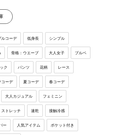
庫
プルコーデ
低身長
シンプル
A
骨格：ウエーブ
大人女子
ブルベ
ック
パンツ
花柄
レース
ツコーデ
夏コーデ
春コーデ
大人カジュアル
フェミニン
ストレッチ
速乾
接触冷感
バー
人気アイテム
ポケット付き