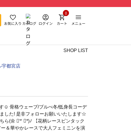
0
お気に入り
カタログ
ログイン
カート
メニュー
SHOP LIST
ル宇都宮店
す☺︎ 骨格ウェーブ/ブルべ冬/低身長コーデ
ました! 是非フォローお願いいたします☆
(🌼 ॑꒳ ॑*)ﾉ 【花柄レースピンタック
アー＆華やかレースで大人フェミニンを演