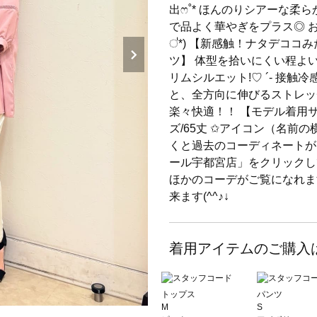
出ෆ˚* ほんのりシアーな柔
で品よく華やぎをプラス◎ お
॑*) 【新感触！ナタデココ
ツ】 体型を拾いにくい程よ
リムシルエット!♡ ´‐ 接
と、全方向に伸びるストレッ
楽々快適！！ 【モデル着用サ
ズ/65丈 ✩アイコン（名前
くと過去のコーディネートが
ール宇都宮店」をクリックし
ほかのコーデがご覧になれます
来ます(^^♪↓
着用アイテムのご購入
トップス
パンツ
M
S