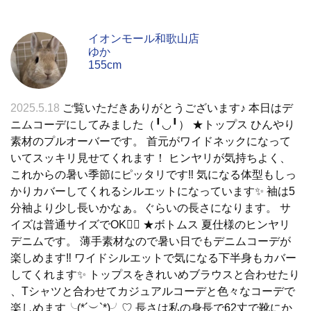
イオンモール和歌山店
ゆか
155cm
2025.5.18
ご覧いただきありがとうございます♪ 本日はデ
ニムコーデにしてみました（╹◡╹） ★トップス ひんやり
素材のプルオーバーです。 首元がワイドネックになって
いてスッキリ見せてくれます！ ヒンヤリが気持ちよく、
これからの暑い季節にピッタリです‼️ 気になる体型もしっ
かりカバーしてくれるシルエットになっています✨ 袖は5
分袖より少し長いかなぁ。ぐらいの長さになります。 サ
イズは普通サイズでOK🙆‍♀️ ★ボトムス 夏仕様のヒンヤリ
デニムです。 薄手素材なので暑い日でもデニムコーデが
楽しめます‼️ ワイドシルエットで気になる下半身もカバー
してくれます✨ トップスをきれいめブラウスと合わせたり
、Tシャツと合わせてカジュアルコーデと色々なコーデで
楽しめます╰(*´︶`*)╯♡ 長さは私の身長で62丈で靴にか