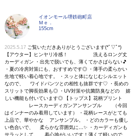
イオンモール堺鉄砲町店
Ｍｅ．
155cm
2025.5.17
ご覧いただきありがとうございます(*ﾟ▽ﾟ*)
【アウター】ヒンヤリ冷感！ 洗えるロング丈
カーディガン ・出先で脱いでも、薄くてかさばらない🎵
・夏の冷房対策にも、おすすめです◎ ・薄手の柔らかい
生地で軽い着心地です。 ・スッと体になじむシルエット
なので、 ワイドパンツとの相性も抜群です♡ ・長めの
スリットで脚長効果も◎ ・UV対策や抗菌防臭などの 嬉
しい機能も付いています◎ 【トップス】花柄プリント
レースカーディガンアンサンブル （今回
はインナーのみ着用しています） ・花柄レースがとても
上品で、華やかな アンサンブル。 ・どのカラーも優し
い色合いで、 柔らかな雰囲気に…✨ ・カーディガンも
サラッとして、 着心地がいいです！薄くて軽いので、