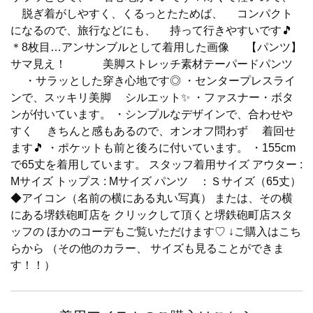
脱ぎ着がしやすく、くるっとたためば、 コンパクト
になるので、旅行などにも、 持って行きやすいです🎵
＊8枚目…アンサンブルとして着用した画像 【パンツ】
サマ見え！ 美脚ストレッチ素材テーパードパンツ
・サラッとした穿き心地です◎ ・センタープレスライ
ンで、スッキリ美脚 シルエット✨ ・ファスナー・ボタ
ンが付いています。 ・シンプルなデザインで、合わせや
すく きちんと感もあるので、オンオフ問わず 着回せ
ます🎵 ・ポケットも前と後ろに付いています。 ・155cm
で65丈を着用しています。 スタッフ着用サイズ アウター :
Mサイズ トップス : Mサイズ パンツ ：Ｓサイズ（65丈）
◆アイコン（名前の横にある丸い写真） または、その横
にある堺鉄砲町店を クリックして頂くと堺鉄砲町店スタ
ッフの ほかのコーデもご覧いただけます♡ ↓ご購入はこち
らから （その他のカラー、 サイズも見ることができま
す！！）