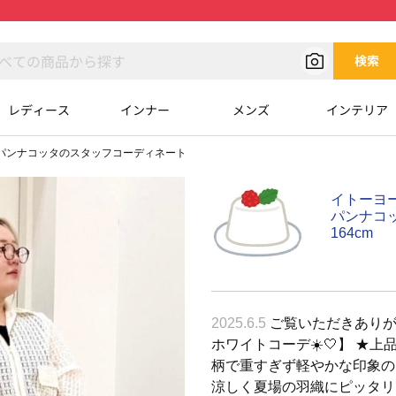
検索
レディース
インナー
メンズ
インテリア
パンナコッタのスタッフコーディネート
イトーヨ
パンナコ
164cm
2025.6.5
ご覧いただきありが
ホワイトコーデ☀️‎🤍】 ★上品
柄で重すぎず軽やかな印象の
涼しく夏場の羽織にピッタリ