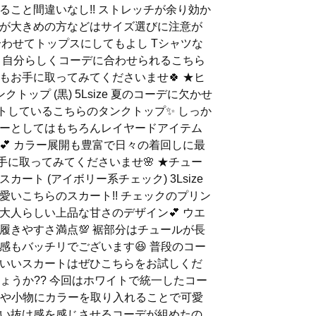
ること間違いなし!! ストレッチが余り効か
が大きめの方などはサイズ選びに注意が
合わせてトップスにしてもよし Tシャツな
 自分らしくコーデに合わせられるこちら
もお手に取ってみてくださいませ🍀 ★ヒ
トップ (黒) 5Lsize 夏のコーデに欠かせ
ートしているこちらのタンクトップ✨️ しっか
ーとしてはもちろんレイヤードアイテム
💕 カラー展開も豊富で日々の着回しに最
お手に取ってみてくださいませ🌸 ★チュー
ート (アイボリー系チェック) 3Lsize
愛いこちらのスカート!! チェックのプリン
大人らしい上品な甘さのデザイン💕 ウエ
履きやすさ満点💯 裾部分はチュールが長
感もバッチリでございます😆 普段のコー
いいスカートはぜひこちらをお試しくだ
しょうか?? 今回はホワイトで統一したコー
ースや小物にカラーを取り入れることで可愛
い抜け感を感じさせるコーデが組めたの