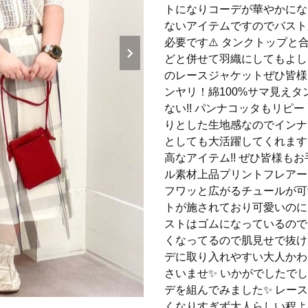
トになりコーデが華やかにな
ないアイテムですのでバスト
必要です⚠️ タンクトップと
どと併せて羽織にしてもよし
のレースジャケットぜひ皆様
ンヤリ！綿100%サマ見えタンク
ない!! パンナコッタもリピ
りとした生地感なのでインナ
としても大活躍してくれます
高なアイテム!! ぜひ皆様も
ル素材上品プリントフレアースカ
フワッと広がるチュールが可
トが施されており可愛いのに
ストはゴムになっているので
くなってるので肌見せで抜け
デに取り入れやすい大人かわ
さいませ✨️ いかがでしたで
デを組んでみました✨️ レ
くなりすぎず大人らしい程よ