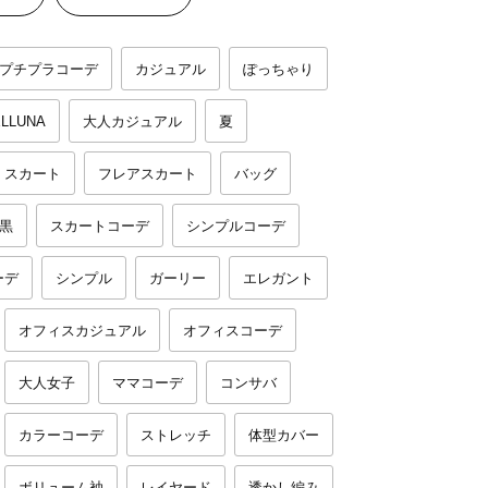
プチプラコーデ
カジュアル
ぽっちゃり
LLUNA
大人カジュアル
夏
スカート
フレアスカート
バッグ
黒
スカートコーデ
シンプルコーデ
ーデ
シンプル
ガーリー
エレガント
オフィスカジュアル
オフィスコーデ
大人女子
ママコーデ
コンサバ
カラーコーデ
ストレッチ
体型カバー
ボリューム袖
レイヤード
透かし編み