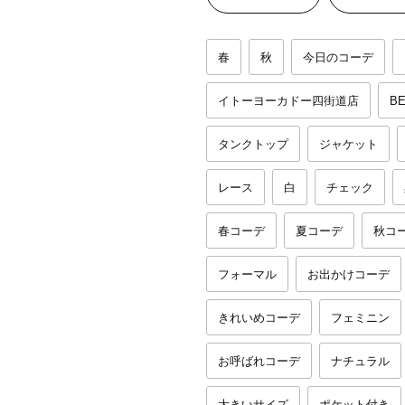
春
秋
今日のコーデ
イトーヨーカドー四街道店
BE
タンクトップ
ジャケット
レース
白
チェック
春コーデ
夏コーデ
秋コ
フォーマル
お出かけコーデ
きれいめコーデ
フェミニン
お呼ばれコーデ
ナチュラル
大きいサイズ
ポケット付き