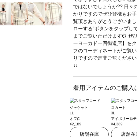
ではないでしょうか?? 日
かりですのでぜひ皆様もお手
覧頂きありがとうございました
ローする”ボタンをタップし
までご覧いただけます💞 ぜひ
ーヨーカドー四街道店】をク
フのコーディネートがご覧い
りですので是非ご覧ください
↓↓
着用アイテムのご購入
ジャケット
スカート
LL
3L
オフ白
アイボリー系チ
¥2,189
¥4,389
店舗在庫
店舗在