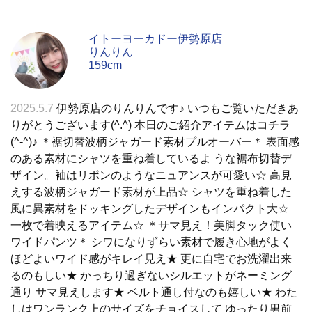
イトーヨーカドー伊勢原店
りんりん
159cm
2025.5.7
伊勢原店のりんりんです♪ いつもご覧いただきあ
りがとうございます(^.^) 本日のご紹介アイテムはコチラ
(^-^)♪ ＊裾切替波柄ジャガード素材プルオーバー＊ 表面感
のある素材にシャツを重ね着しているよ うな裾布切替デ
ザイン。袖はリボンのようなニュアンスが可愛い☆ 高見
えする波柄ジャガード素材が上品☆ シャツを重ね着した
風に異素材をドッキングしたデザインもインパクト大☆
一枚で着映えるアイテム☆ ＊サマ見え！美脚タック使い
ワイドパンツ＊ シワになりずらい素材で履き心地がよく
ほどよいワイド感がキレイ見え★ 更に自宅でお洗濯出来
るのもしい★ かっちり過ぎないシルエットがネーミング
通り サマ見えします★ ベルト通し付なのも嬉しい★ わた
しはワンランク上のサイズをチョイスして ゆったり男前