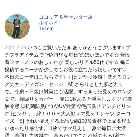
ココリア多摩センター店
ホイホイ
161cm
2025.4.29
いつもご覧いただき ありがとうございます♪ プ
チプラアイテムで “HAPPYな毎日”のほいほいです☆ 普段
着ファーストのおしゃれが 楽しいリアル50代です☆ 毎日
投稿するコーデが少しでもお役に立てたら嬉しいです♡
本日のコーデはこちらです↓↓↓ [ヒンヤリ冷感！洗えるロン
グ丈カーディガン セージ M] さらりとした肌ざわり
で、冷房・日焼け対策にも活躍。すっきり細見えのロング
丈で、腰回りをカバー。 夏に1枚あると重宝します♡ ◎接
触冷感 ◎抗菌防臭(＊) ◎UV対策 ◎毛玉防止アンチピリン
グ [ヒンヤリ！綿１００％大人顔サマ見えＴシャツ ターコ
イズ S] きれい見えする上品な綿100％素材で上品＆程よ
いゆったり感です。 1枚でサマ見えし、夏の毎日に大活
躍！着回し力抜群で、着るだけでこなれ感の出る1着で