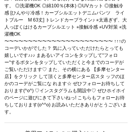
す。 ◎洗濯機OK ◎綿100％(本体) ◎UVカット ◎接触冷
感 [ひんやり冷感！カーブシルエットデニムパンツ ライ
トブルー M 63丈] トレンドカーブライン♪ ⭐︎太過ぎず、大
人っぽくはけるカーブシルエット ⭐︎接触冷感 ⭐︎UV対策 ⭐︎洗
濯機OK
〜〜〜〜〜〜〜〜〜〜〜〜〜〜〜〜〜〜〜〜〜〜〜 ↑↑↑の
コーデいかがでした？ 気に入っていただけたらとっても
嬉しいです♪♪♪ まあるいアイコンをタップして“フォロ
ー“するボタンをタップしていただくと今までのコーデが
ご覧いただけます♡ また、その横にある 【多摩センター
店】をクリック して頂くと多摩センター店スタ ッフのほ
かのコーデがご覧にな れます☆ ぜひフォローお待ちして
おります(^o^) ♡インスタグラムも開設中♡ ぜひホイホイ
のページに遊びにきて下さいねっ! こちらもフォローお待
ちしております(o^^o) お読みいただきありがとうございま
す。