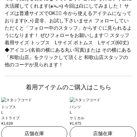
大活躍してくれます(๑˃̵ᴗ˂̵) 今回は白にしてみました！ サ
イズは普通サイズでOK🙆‍♀️ 今から使えるアイテムになって
おります(•‿•) 是非、お試し下さいませ♬ フォローしてい
ただくと「フォロー中のスタッフ」からすぐに見られるよ
うになります！ ぜひフォローをお願いします♡ スタッフ
着用サイズ トップス Lサイズ ボトムス Lサイズ(60丈)
◆アイコン(名前の横にある丸い写真)または その横にある
「和歌山店」をクリックして頂くと 和歌山店スタッフの
他のコーデが見られます！
着用アイテムのご購入はこちら
トップス
パンツ
L
L
ストライプ
ケミカル
¥1,639
¥1,475
店舗在庫
店舗在庫