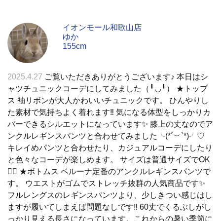
イオンモール和歌山店
ゆか
155cm
2025.4.27
ご覧いただきありがとうございます♪ 本日はシ
ャツチュニックコーデにしてみました（╹◡╹） ★トップ
ス 袖リボンが大人かわいいチュニックです。 ひんやりし
た素材で気持ちよく着れます‼️ 気になる体型をしっかりカ
バーできるシルエットになっています✨ 膝上の丈なのでア
ンクルレギンスパンツと合わせてみました╰(*´︶`*)╯♡
キレイめパンツと合わせたり、カジュアルコーデにしたり
と色々なコーデが楽しめます。 サイズは普通サイズでOK
🙆‍♀️ ★ボトムス ベルーナ定番のアンクルレギンスパンツで
す。 ウエストがゴムでストレッチ抜群の人気商品です✨
フルレングスのレギンスパンツより、少しきつい感じはし
ますが履いてしまえば問題なしです‼️ 60丈でくるぶしがし
っかり見える長さになっています。これからの暑い季節に