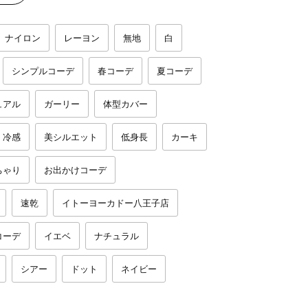
ナイロン
レーヨン
無地
白
シンプルコーデ
春コーデ
夏コーデ
ュアル
ガーリー
体型カバー
冷感
美シルエット
低身長
カーキ
ちゃり
お出かけコーデ
速乾
イトーヨーカドー八王子店
コーデ
イエベ
ナチュラル
シアー
ドット
ネイビー