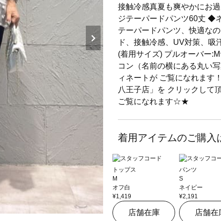
接触冷感真夏も爽やかにお過
ジテーパードパンツ60丈 ◆
テーパードパンツ、快適なの
ド、接触冷感、UV対策、吸汗
(着用サイズ) プルオーバー:M
コン（名前の横にある丸い写
ィネートが ご覧になれます
八王子店」を クリックして
ご覧になれます☆★
着用アイテムのご購入
トップス
パンツ
M
S
オフ白
ネイビー
¥1,419
¥2,191
店舗在庫
店舗在