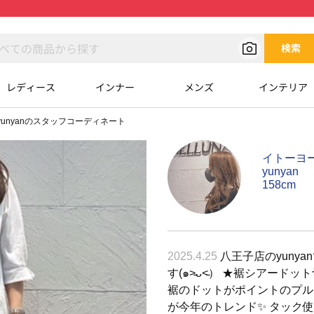
検索
レディース
インナー
メンズ
インテリア
yunyanのスタッフコーディネート
イトーヨ
yunyan
158cm
2025.4.25
八王子店のyuny
す(๑˃̵ᴗ˂̵） ★裾シアー
裾のドットがポイントのプルオ
が今年のトレンド✨ タック使