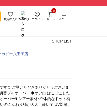
0
お気に入り
カタログ
ログイン
カート
メニュー
SHOP LIST
ーカドー八王子店
anです☺︎ ご覧いただきありがとうございま
ドット切替プルオーバー ◆オフ白 ぽこぽこした
ーバー❣️ シアー素材×立体的なドット柄
いのふんわり袖が大人可愛い🩷 UV対策、