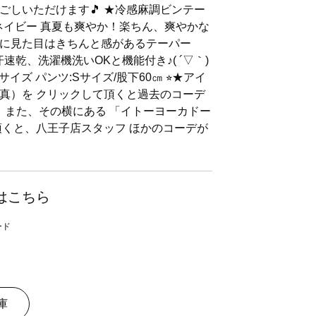
ごしいただけます🎵 ★冷感麻調ビンテー
ネイビー 真夏も爽やか！楽ちん、爽やかな
に見た目はきちんと感があるテーパー
速乾、洗濯機洗いOKと機能付き♪( ´▽｀)
サイズ パンツ:Sサイズ/股下60㎝ ⭐︎★アイ
真）を クリックして頂くと過去のコーデ
！ また、その横にある 「イトーヨーカドー
頂くと、八王子店スタッフ ほかのコーデが
はこちら
庫