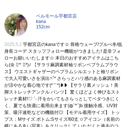
ベルモール宇都宮店
kana
152cm
2025.5.2
宇都宮店のkanaです☺︎ 骨格ウェーブ/ブルべ冬/低
身長コーデ スタッフフォロー機能がつきました! 是非フォ
ローお願いいたします☆ 本日のおすすめアイテムはこち
ら(🌼 ॑꒳ ॑*)ﾉ 【サラリ麻調素材袖リボンペプラムブラウ
ス】 ウエストギャザーのペプラムシルエットと袖リボン
で大人可愛いさを演出ෆ˚* さらっとハリ感のある麻調素材
が涼やかな着心地です(*˙˘˙*)❥❥ 【サラリ裏メッシュ！美
脚ストレッチアンクル パンツ】 驚くほどよく伸びるスト
レッチ素材!♡ ´‐ 汗をかいてもさらっとしてベタつきにく
く、夏でも快適に着用出来ます(◍´꒳`)b 接触冷感、UV対
策、吸汗速乾などの機能付◎ 【モデル着用サイズ】 トッ
プス：Mサイズ ボトム:Sサイズ/60丈 ✩アイコン（名前の
横にある丸い写真）をクリックして いただくと過去のコ