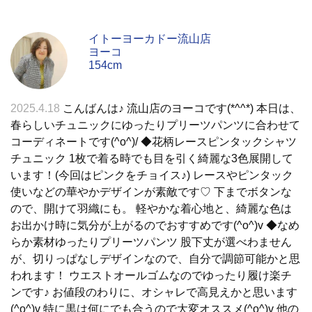
イトーヨーカドー流山店
ヨーコ
154cm
2025.4.18
こんばんは♪ 流山店のヨーコです(*^^*) 本日は、
春らしいチュニックにゆったりプリーツパンツに合わせて
コーディネートです(^o^)/ ◆花柄レースピンタックシャツ
チュニック 1枚で着る時でも目を引く綺麗な3色展開して
います！(今回はピンクをチョイス♪) レースやピンタック
使いなどの華やかデザインが素敵です♡ 下までボタンな
ので、開けて羽織にも。 軽やかな着心地と、綺麗な色は
お出かけ時に気分が上がるのでおすすめです(^o^)v ◆なめ
らか素材ゆったりプリーツパンツ 股下丈が選べわません
が、切りっぱなしデザインなので、自分で調節可能かと思
われます！ ウエストオールゴムなのでゆったり履け楽チ
ンです♪ お値段のわりに、オシャレで高見えかと思います
(^o^)v 特に黒は何にでも合うので大変オススメ(^o^)v 他の