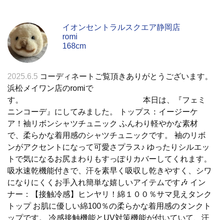
イオンセントラルスクエア静岡店
romi
168cm
2025.6.5
コーディネートご覧頂きありがとうございます。
浜松メイワン店のromiで
す。 本日は、『フェミ
ニンコーデ』にしてみました。 トップス：イージーケ
ア！袖リボンシャツチュニック ふんわり軽やかな素材
で、柔らかな着用感のシャツチュニックです。 袖のリボ
ンがアクセントになって可愛さプラス♪ ゆったりシルエッ
トで気になるお尻まわりもすっぽりカバーしてくれます。
吸水速乾機能付きで、汗を素早く吸収し乾きやすく、シワ
になりにくくお手入れ簡単な嬉しいアイテムです🎶 イン
ナー：【接触冷感】ヒンヤリ！綿１００％サマ見えタンク
トップ お肌に優しい綿100％の柔らかな着用感のタンクト
ップです。 冷感接触機能とUV対策機能が付いていて、汗