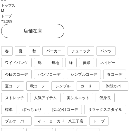
トップス
M
トープ
¥3,289
店舗在庫
春
夏
秋
パーカー
チュニック
パンツ
ワイドパンツ
綿
無地
緑
黄緑
ネイビー
今日のコーデ
パンツコーデ
シンプルコーデ
春コーデ
夏コーデ
秋コーデ
シンプル
ガーリー
体型カバー
ストレッチ
人気アイテム
美シルエット
低身長
標準
ぽっちゃり
お出かけコーデ
リラックススタイル
プルオーバー
イトーヨーカドー八王子店
トープ