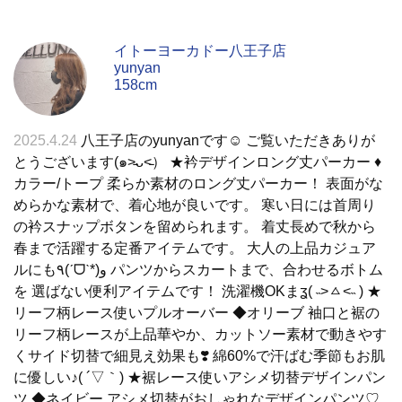
イトーヨーカドー八王子店
yunyan
158cm
2025.4.24
八王子店のyunyanです☺︎ ご覧いただきありが
とうございます(๑˃̵ᴗ˂̵） ★衿デザインロング丈パーカー ♦︎
カラー/トープ 柔らか素材のロング丈パーカー！ 表面がな
めらかな素材で、着心地が良いです。 寒い日には首周り
の衿スナップボタンを留められます。 着丈長めで秋から
春まで活躍する定番アイテムです。 大人の上品カジュア
ルにも٩(ˊᗜˋ*)و パンツからスカートまで、合わせるボトム
を 選ばない便利アイテムです！ 洗濯機OKまʓ( ˵ >ㅿ<˵ ) ★
リーフ柄レース使いプルオーバー ◆オリーブ 袖口と裾の
リーフ柄レースが上品華やか、カットソー素材で動きやす
くサイド切替で細見え効果も❣️ 綿60%で汗ばむ季節もお肌
に優しい♪( ´▽｀) ★裾レース使いアシメ切替デザインパン
ツ ◆ネイビー アシメ切替がおしゃれなデザインパンツ♡