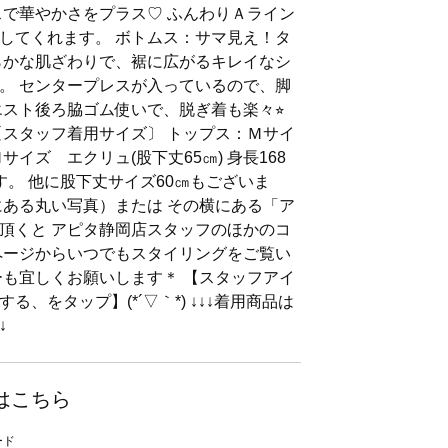
スで華やかさをプラス♡ ふんわりＡライン
してくれます。 ボトムス：サマ見え！タ
らかな肌ざわりで、裾に広がるキレイなシ
。 センタープレスが入っているので、脚
エスト後ろ脇ゴム使いで、脱ぎ着も楽々⭐︎
〔スタッフ着用サイズ〕 トップス：Ｍサイ
イズ エクリュ(股下丈65㎝) 身長168
す。 他に股下丈サイズ60㎝もございま
にある丸い写真）または その横にある「ア
頂くと アピタ静岡店スタッフのほかのコ
ページからいつでもスタイリングをご覧い
ーも宜しくお願いします＊ 【スタッフアイ
、をタップ】(*´▽｀*) ↓↓↓着用商品は
↓
はこちら