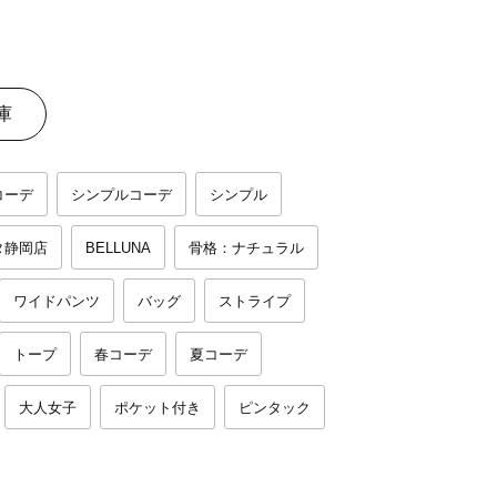
庫
コーデ
シンプルコーデ
シンプル
タ静岡店
BELLUNA
骨格：ナチュラル
ワイドパンツ
バッグ
ストライプ
トープ
春コーデ
夏コーデ
大人女子
ポケット付き
ピンタック