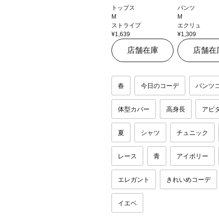
トップス
パンツ
M
M
ストライプ
エクリュ
¥1,639
¥1,309
店舗在庫
店舗在
春
今日のコーデ
パンツ
体型カバー
高身長
アピ
夏
シャツ
チュニック
レース
青
アイボリー
エレガント
きれいめコーデ
イエベ