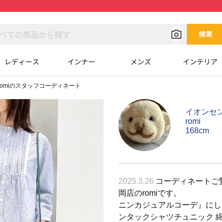
検索
レディース
インナー
メンズ
インテリア
romiのスタッフコーディネート
イオンセ
romi
168cm
2025.3.26
コーディネートご
岡店のromi
ニンカジュアルコーデ』にし
ンタックシャツチュニック 