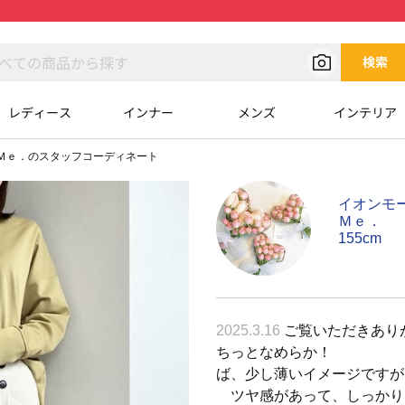
検索
レディース
インナー
メンズ
インテリア
Ｍｅ．のスタッフコーディネート
イオンモ
Ｍｅ．
155cm
2025.3.16
ご覧いただきありが
ちっとなめらか！ 大人
ば、少し薄いイメージです
ツヤ感があって、しっかり