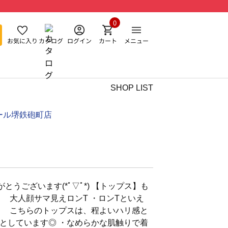
0
お気に入り
カタログ
ログイン
カート
メニュー
SHOP LIST
ール堺鉄砲町店
とうございます(*ﾟ▽ﾟ*) 【トップス】も
顔サマ見えロンT ・ロンTといえ
が こちらのトップスは、程よいハリ感と
としています◎ ・なめらかな肌触りで着