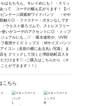
アルはもちろん、キレイめにも！ ・スリッ
あって コーデの幅も広がります！ 【パ
ビンテージ調素材ワイドパンツ ・やや
肌触り◎ ・ファスナー・ボタンなしです
 ・ウエスト後ろゴムで、ストレスフリー
ン使いがコーデのアクセントに◎ ・トップ
ジュアルにも…♡ ・吸水速乾や、UV対
フ着用サイズ トップス ：Mサイズ パンツ
◆アイコン（名前の横にある丸い写真） ま
店を クリックして頂くと堺鉄砲町店スタ
ただけます♡ ↓ご購入はこちらから （そ
ることができます！！）
はこちら
バッグ
トップス
1
M