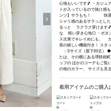
心地もいいです🎵 ・カジュ
トが入っているので抜け感も
ンツ】サラもち！ 快適
シャリ感のあるサラっとした
るっと ラクラク穿けます
な 軽い穿き心地◎ ・ボタ
ス次第でキレイめにも、 カ
策の嬉しい機能付き！ スタッ
：Sサイズ（股下60丈） 
たは、その横にある堺鉄砲町
ッフの ほかのコーデもご覧い
の他のカラー、 サイズも見
着用アイテムのご購入
コート
トップス
M
M