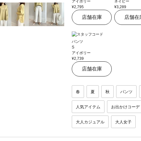
アイボリー
ネイビー
¥2,795
¥3,289
店舗在庫
店舗在
パンツ
S
アイボリー
¥2,739
店舗在庫
春
夏
秋
パンツ
人気アイテム
お出かけコーデ
大人カジュアル
大人女子