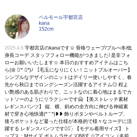
ベルモール宇都宮店
kana
152cm
2025.4.6
宇都宮店のkanaです☺︎ 骨格ウェーブ/ブルべ冬/低
身長コーデ スタッフフォロー機能がつきました! 是非フォ
ローお願いいたします☆ 本日のおすすめアイテムはこち
ら(🌼 ॑꒳ ॑*)ﾉ 【毛玉になりにくい！ニットプルオーバー】
シンプルなデザインのニットはデイリー使いしやすく、春
先から秋口までロングシーズン活躍するアイテム◎ 程よ
い艶感のある肌ざわりで、ニットなのに着心地はまるでカ
ットソーのようにリラクシーです🤗 【美ストレッチ素材
レギンスパンツ】 縦、横、斜めの全方向に伸びる伸縮素
材で穿き心地快適(*˙˘˙*)❥❥ 飾りボタンやベルトループ、
後ろポケットなど凝った仕様が本格的で様々なコーデに活
躍する レギンスパンツです👍🏻 ̖́- 【モデル着用サイズ】 ト
ップス：Mサイズ ボトム:Sサイズ/68丈 ✩アイコン（名前