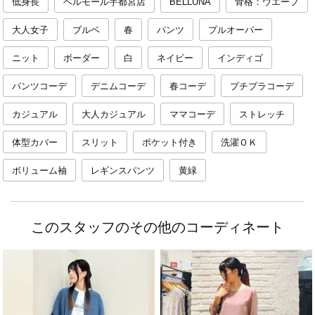
低身長
ベルモール宇都宮店
BELLUNA
骨格：ウエーブ
大人女子
ブルベ
春
パンツ
プルオーバー
ニット
ボーダー
白
ネイビー
インディゴ
パンツコーデ
デニムコーデ
春コーデ
プチプラコーデ
カジュアル
大人カジュアル
ママコーデ
ストレッチ
体型カバー
スリット
ポケット付き
洗濯ＯＫ
ボリューム袖
レギンスパンツ
黄緑
このスタッフのその他のコーディネート