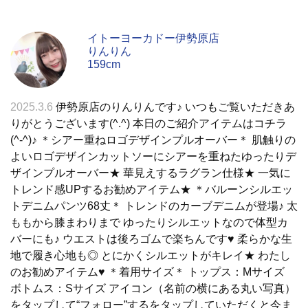
イトーヨーカドー伊勢原店
りんりん
159cm
2025.3.6
伊勢原店のりんりんです♪ いつもご覧いただきあ
りがとうございます(^.^) 本日のご紹介アイテムはコチラ
(^-^)♪ ＊シアー重ねロゴデザインプルオーバー＊ 肌触りの
よいロゴデザインカットソーにシアーを重ねたゆったりデ
ザインプルオーバー★ 華見えするラグラン仕様★ 一気に
トレンド感UPするお勧めアイテム★ ＊バルーンシルエッ
トデニムパンツ68丈＊ トレンドのカーブデニムが登場♪ 太
ももから膝まわりまで ゆったりシルエットなので体型カ
バーにも♪ ウエストは後ろゴムで楽ちんです♥ 柔らかな生
地で履き心地も◎ とにかくシルエットがキレイ★ わたし
のお勧めアイテム♥ ＊着用サイズ＊ トップス：Mサイズ
ボトムス：Sサイズ アイコン（名前の横にある丸い写真）
をタップして“フォロー”するをタップしていただくと今ま