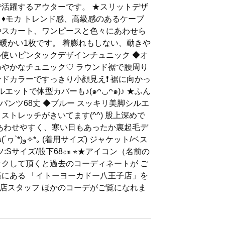
で活躍するアウターです。 ★スリットデザ
♦︎モカ トレンド感、高級感のあるケーブ
やスカート、ワンピースと色々にあわせら
暖かい1枚です。 着膨れもしない、動きや
ル使いピンタックデザインチュニック ◆オ
わやかなチュニック♡ ラウンド裾で腰周り
ドカラーですっきり小顔見え❗️ 裾に向かっ
ットで体型カバーも♪(๑ᴖ◡ᴖ๑)♪ ★ふん
ンツ68丈 ◆ブルー スッキリ美脚シルエ
ストレッチがきいてます(^^) 股上深めで
あわせやすく、寒い日もあったか裏起毛デ
:Sサイズ/股下68㎝ ⭐︎★アイコン（名前の
ックして頂くと過去のコーディネートが ご
横にある 「イトーヨーカドー八王子店」を
店スタッフ ほかのコーデがご覧になれま