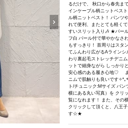
るだけで、 秋口から春先ま
インケーブル柄ニットベスト 
ル柄ニットベスト！ パンツ
れて便利、またとても軽くて
すいスリット入り🎶 ★パー
フ白 パール付で華やかなさ
もすっきり！ 首周りはスタン
てふんわり広がるAラインシルエ
わり裏起毛ストレッチデニムパ
ットで細身ながら しっかりと
安心感のある履き心地♡ 
ニムで肌触りも良いです✧*｡٩(´ヮ`*)و✧*｡ (着用サイズ) ジャケット/ベス
ト/チュニック:Mサイズ パンツ
横にある丸い写真）を クリ
覧になれます！ また、その
クリックして頂くと、八王子
す☆★