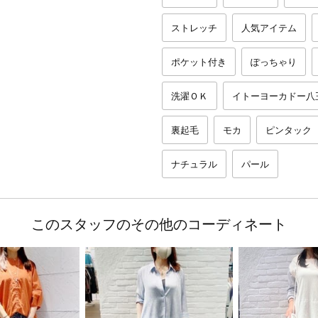
ストレッチ
人気アイテム
ポケット付き
ぽっちゃり
洗濯ＯＫ
イトーヨーカドー八
裏起毛
モカ
ピンタック
ナチュラル
パール
このスタッフのその他のコーディネート