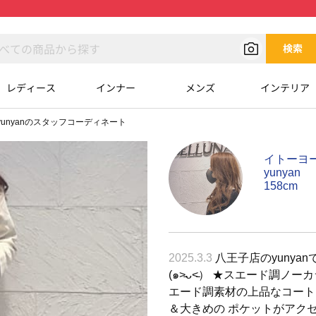
検索
レディース
インナー
メンズ
インテリア
yunyanのスタッフコーディネート
イトーヨ
yunyan
158cm
2025.3.3
八王子店のyunya
(๑˃̵ᴗ˂̵） ★スエード調
エード調素材の上品なコート(
＆大きめの ポケットがアク