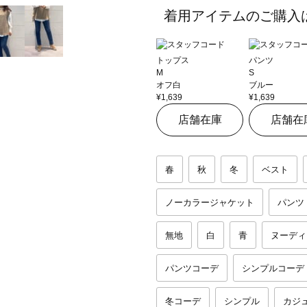
着用アイテムのご購入
トップス
パンツ
M
S
オフ白
ブルー
¥1,639
¥1,639
店舗在庫
店舗在
春
秋
冬
ベスト
ノーカラージャケット
パンツ
無地
白
青
ヌーディ
パンツコーデ
シンプルコーデ
冬コーデ
シンプル
カジ