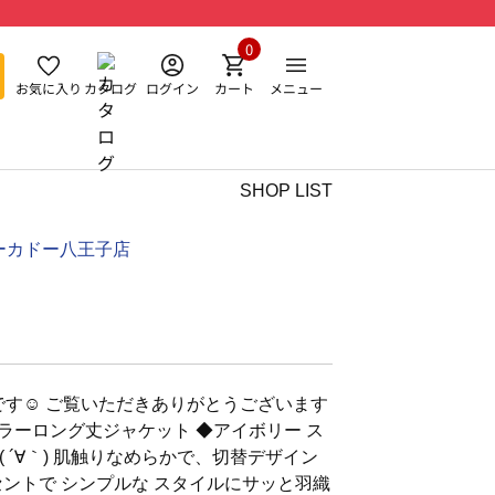
0
お気に入り
カタログ
ログイン
カート
メニュー
SHOP LIST
ーカドー八王子店
nです☺︎ ご覧いただきありがとうございます
ノーカラーロング丈ジャケット ◆アイボリー ス
 ´∀｀) 肌触りなめらかで、切替デザイン
セントで シンプルな スタイルにサッと羽織