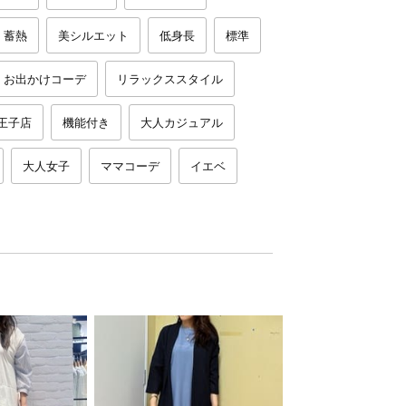
蓄熱
美シルエット
低身長
標準
お出かけコーデ
リラックススタイル
王子店
機能付き
大人カジュアル
大人女子
ママコーデ
イエベ