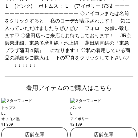
Ｌ (ピンク) ボトムス ：Ｌ (アイボリー )73丈 ーーー
ーーーーーーーーーーーーーーー ◇アイコンまたは名前
をクリックすると 私のコーデが表示されます！ 気に
入っていただけましたらぜひぜひ フォローお願い致し
ます♡ ◇蒲田店へご来店もお待ちしております！ JR京
浜東北線、東急多摩川線・池上線 蒲田駅直結の『東急
プラザ蒲田４階』 になります！ ♡私の着用している商
品の詳細やご購入は 下の写真をクリックして下さい♡
↓ ↓ ↓ ↓ ↓ ↓
着用アイテムのご購入はこちら
トップス
パンツ
LL
L
オフ白／黒
アイボリー
¥1,969
¥2,189
店舗在庫
店舗在庫