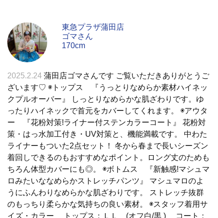
東急プラザ蒲田店
ゴマさん
170cm
2025.2.24
蒲田店ゴマさんです ご覧いただきありがとうご
ざいます♡ ◉トップス 『うっとりなめらか素材ハイネッ
クプルオーバー』 しっとりなめらかな肌ざわりです。ゆ
ったりハイネックで首元をカバーしてくれます。 ◉アウタ
ー 『花粉対策!ライナー付ステンカラーコート』 花粉対
策・はっ水加工付き・UV対策と、機能満載です。 中わた
ライナーもついた2点セット！ 冬から春まで長いシーズン
着回しできるのもおすすめなポイント。ロング丈のためも
ちろん体型カバーにも◎。 ◉ボトムス 『新触感!マシュマ
ロみたいななめらかストレッチパンツ』 マシュマロのよ
うにふんわりなめらかな肌ざわりです。 ストレッチ抜群
のもっちり柔らかな気持ちの良い素材。 ◉スタッフ着用サ
イズ・カラー トップス：ＬＬ (オフ白/黒 ) コート：