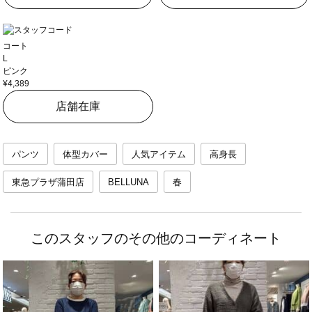
コート
L
ピンク
¥4,389
店舗在庫
パンツ
体型カバー
人気アイテム
高身長
東急プラザ蒲田店
BELLUNA
春
このスタッフのその他のコーディネート