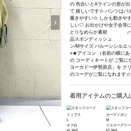
の 色合いとAラインの形が
て 嬉しいです☆ パンツは
履きやすい☆ しかも動きや
しい♡ お出かけや女子会等に
とりなめらか素材 ハイネッ
品スポンディッシュ ペプ
ン/Mサイズ バルーンシルエッ
⭐︎★アイコン （名前の横に
の コーディネートが ご覧に
ヨーカドー伊勢原店」を ク
のコーデがご覧になれます☆
着用アイテムのご購入
トップス
カーディガン
L
M
オフ白
イエローグリー
¥1,969
¥1,969