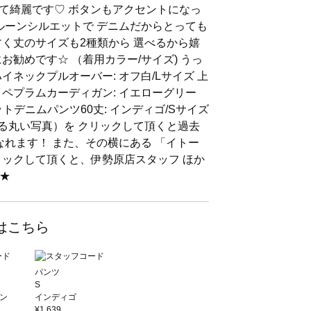
出て綺麗です♡ ボタンもアクセントになっ
バルーンシルエットで デニムだからとっても
すく丈のサイズも2種類から 選べるから嬉
お勧めです☆ （着用カラー/サイズ) うっ
クプルオーバー: オフ白/Lサイズ 上
ラムカーディガン: イエローグリー
トデニムパンツ60丈: インディゴ/Sサイズ
ある丸い写真）を クリックして頂くと過去
なれます！ また、その横にある 「イトー
リックして頂くと、伊勢原店スタッフ ほか
★
はこちら
パンツ
S
ン
インディゴ
¥1,639