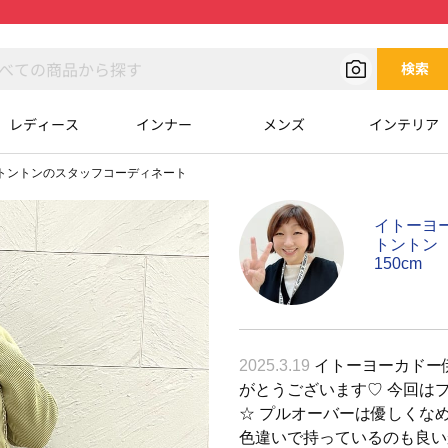
検索
レディース
インナー
メンズ
インテリア
トントンのスタッフコーディネート
イトーヨ
トントン
150cm
2025.3.19
イトーヨーカドー伊
がとうございます♡ 今回は
☆ プルオーバーは優しくな
色違いで持っているのも良い