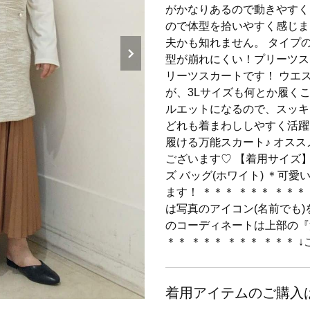
がかなりあるので動きやすく
ので体型を拾いやすく感じま
夫かも知れません。 タイプの
型が崩れにくい！プリーツス
リーツスカートです！ ウエ
が、3Lサイズも何とか履く
ルエットになるので、スッキリ
どれも着まわししやすく活躍
履ける万能スカート♪ オススメ
ございます♡ 【着用サイズ】
ズ バッグ(ホワイト) ＊可
ます！ ＊＊＊ ＊＊＊ ＊＊＊
は写真のアイコン(名前でも)を
のコーディネートは上部の『
＊＊ ＊＊＊ ＊＊＊ ＊＊＊
着用アイテムのご購入