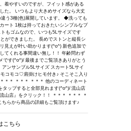
、着やすいのですが、フイット感がある
した。 いつもより大きめサイズなら大丈
違う3種(色)展開しています。 ◆洗っても
カート 1枚は持っておきたいシンプルなプ
ストもゴムなので、いつも5Lサイズです
ことができました。 長めでストンと縦長シ
見えが叶い助かります(^o^) 新色追加で
してくれる事間違い無し！！ 年齢問わず
です(^o^)/ 最後までご覧頂きありがとう
 アンサンブル5Lサイズ スカート5Lサイ
愛いモコモコ♡肩掛けヒモ付き♪ そこそこ入り
 ＊＊＊ ＊＊＊ ＊＊＊ 他のコーディネート
タップすると全部見れます(^o^)/ 流山店
流山店』をクリック！！ ＊＊＊ ＊＊＊ ＊
 ↓こちらから商品の詳細もご覧頂けます♪
はこちら