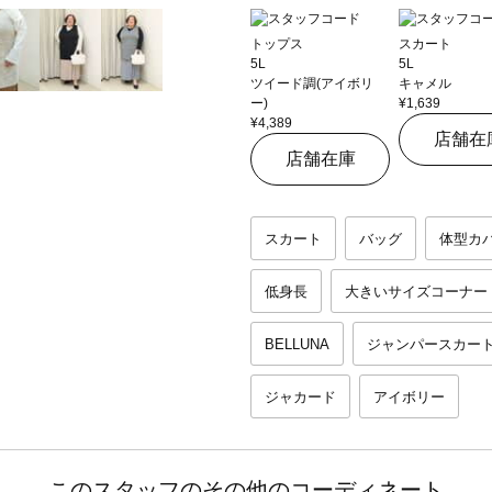
トップス
スカート
5L
5L
ツイード調(アイボリ
キャメル
ー)
¥1,639
¥4,389
店舗在
店舗在庫
スカート
バッグ
体型カ
低身長
大きいサイズコーナー
BELLUNA
ジャンパースカー
ジャカード
アイボリー
このスタッフのその他のコーディネート