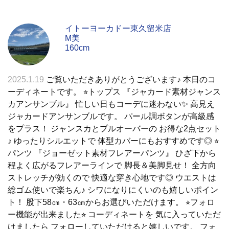
イトーヨーカドー東久留米店
M美
160cm
2025.1.19
ご覧いただきありがとうございます♪ 本日のコ
ーディネートです。 ⭐︎トップス 『ジャカード素材ジャンス
カアンサンブル』 忙しい日もコーデに迷わない✨ 高見え
ジャカードアンサンブルです。 パール調ボタンが高級感
をプラス！ ジャンスカとプルオーバーの お得な2点セット
♪ ゆったりシルエットで 体型カバーにもおすすめです◎ ⭐︎
パンツ 『ジョーゼット素材フレアーパンツ』 ひざ下から
程よく広がるフレアーラインで 脚長＆美脚見せ！ 全方向
ストレッチが効くので 快適な穿き心地です◎ ウエストは
総ゴム使いで楽ちん♪ シワになりにくいのも嬉しいポイン
ト！ 股下58㎝・63㎝からお選びいただけます。 ⭐︎フォロ
ー機能が出来ました⭐︎ コーディネートを 気に入っていただ
けましたら フォローしていただけると嬉しいです。 フォ