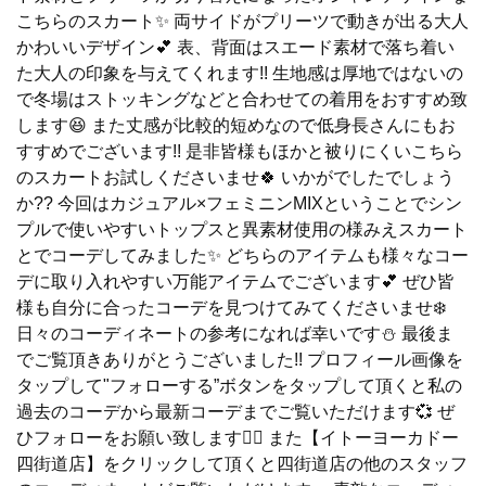
こちらのスカート✨️ 両サイドがプリーツで動きが出る大人
かわいいデザイン💕 表、背面はスエード素材で落ち着い
た大人の印象を与えてくれます!! 生地感は厚地ではないの
で冬場はストッキングなどと合わせての着用をおすすめ致
します😆 また丈感が比較的短めなので低身長さんにもお
すすめでございます!! 是非皆様もほかと被りにくいこちら
のスカートお試しくださいませ🍀 いかがでしたでしょう
か?? 今回はカジュアル×フェミニンMIXということでシン
プルで使いやすいトップスと異素材使用の様みえスカート
とでコーデしてみました✨️ どちらのアイテムも様々なコー
デに取り入れやすい万能アイテムでございます💕 ぜひ皆
様も自分に合ったコーデを見つけてみてくださいませ❄️
日々のコーディネートの参考になれば幸いです⛄️ 最後ま
でご覧頂きありがとうございました!! プロフィール画像を
タップして"フォローする”ボタンをタップして頂くと私の
過去のコーデから最新コーデまでご覧いただけます💞 ぜ
ひフォローをお願い致します🙇‍♀️ また【イトーヨーカドー
四街道店】をクリックして頂くと四街道店の他のスタッフ