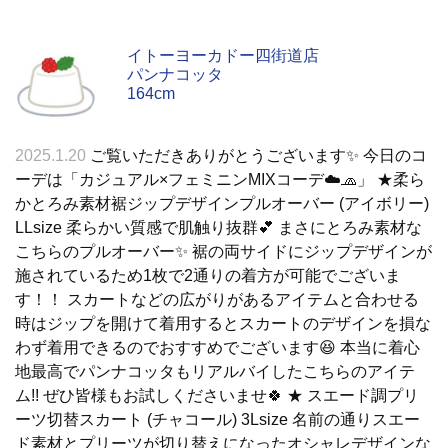
イトーヨーカドー四街道店
パンナコッタ
164cm
2025.1.20
ご覧いただきありがとうございます✨️ 今日のコ
ーデは「カジュアル×フェミニンMIXコーデ☁️🧢」 ★柔ら
かとろみ素材裾ジップデザインプルオーバー (アイボリー)
LLsize 柔らかい質感で肌触り抜群💕 まさにとろみ素材な
こちらのプルオーバー✨️ 裾の両サイドにジップデザインが
施されているため1枚で2通りの着方が可能でございま
す！！ スカートなどの広がりがあるアイテムと合わせる
時はジップを開けて着用するとスカートのデザインを損な
わず着用できるのでおすすめでございます😆 本当に着心
地最高でパンナコッタもリアルバイしたこちらのアイテ
ム!! ぜひ皆様もお試しくださいませ🍀 ★ スエード調プリ
ーツ切替スカート (チャコール) 3Lsize 名前の通りスエー
ド素材とプリーツが切り替えになったオシャレデザインな