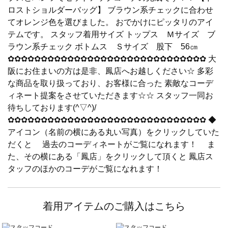
ロストショルダーバッグ】 ブラウン系チェックに合わせ
てオレンジ色を選びました。 おでかけにピッタリのアイ
テムです。 スタッフ着用サイズ トップス Ｍサイズ ブ
ラウン系チェック ボトムス Ｓサイズ 股下 56㎝
✿✿✿✿✿✿✿✿✿✿✿✿✿✿✿✿✿✿✿✿✿✿✿✿✿✿✿✿✿✿ 大
阪にお住まいの方は是非、鳳店へお越しください☆ 多彩
な商品を取り扱っており、お客様に合った 素敵なコーデ
ィネート提案をさせていただきます☆☆ スタッフ一同お
待ちしております(^▽^)/
✿✿✿✿✿✿✿✿✿✿✿✿✿✿✿✿✿✿✿✿✿✿✿✿✿✿✿✿✿✿ ◆
アイコン（名前の横にある丸い写真）をクリックしていた
だくと 過去のコーディネートがご覧になれます！ ま
た、その横にある「鳳店」をクリックして頂くと 鳳店ス
タッフのほかのコーデがご覧になれます！
着用アイテムのご購入はこちら