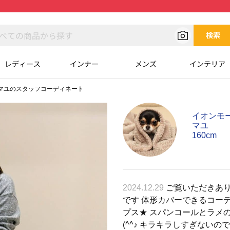
検索
レディース
インナー
メンズ
インテリア
マユのスタッフコーディネート
イオンモ
マユ
160cm
2024.12.29
ご覧いただきあり
です 体形カバーできるコーデを
プス★ スパンコールとラメ
(^^♪ キラキラしすぎないの