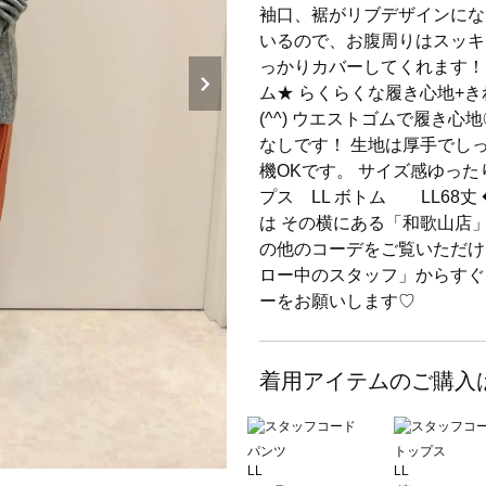
袖口、裾がリブデザインにな
いるので、お腹周りはスッキ
っかりカバーしてくれます！ サ
ム★ らくらくな履き心地+
(^^) ウエストゴムで履き
なしです！ 生地は厚手でし
機OKです。 サイズ感ゆった
プス LL ボトム LL68
は その横にある「和歌山店
の他のコーデをご覧いただけ
ロー中のスタッフ」からすぐ
ーをお願いします♡
着用アイテムのご購入
パンツ
トップス
LL
LL