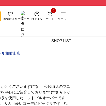
0
お気に入り
カタログ
ログイン
カート
メニュー
SHOP LIST
ール和歌山店
がとうございます(^^)/ 和歌山店のマユ
中心にご紹介しております (^^)! ★トッ
の糸を使用したニットプルオーバーです
で、大人可愛いコーデにピッタリです‼️ 衿、