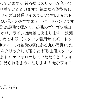
っています♡ 後ろ裾はスリットが入って
リ着ていただけます✨ 気になる体型もし
イズは普通サイズでOKです🙆‍♀️ ★ボト
きれい見えのおすすめテーパードパンツです
心地◎ 裏起毛で暖かく、起毛のゴワゴワ感は
っかり、ラインは綺麗に決まります！ 洗濯
りめです♡ 【スタッフ着用サイズ】 トッ
丈 ◆アイコン(名前の横にある丸い写真)また
」をクリックして頂くと 和歌山店スタッフ
ます！ 🔶フォローしていただくと「フォ
に見られるようになります！ ぜひフォロ
はこちら