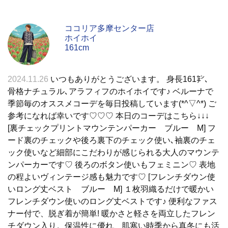
ココリア多摩センター店
ホイホイ
161cm
2024.11.26
いつもありがとうございます。 身長161㌢、
骨格ナチュラル､アラフィフのホイホイです♪ ベルーナで
季節毎のオススメコーデを毎日投稿しています(*^▽^*) ご
参考になれば幸いです♡♡♡ 本日のコーデはこちら↓↓↓
[裏チェックプリントマウンテンパーカー ブルー M] フ
ード裏のチェックや後ろ裏下のチェック使い､袖裏のチェ
ック使いなど細部にこだわりが感じられる大人のマウンテ
ンパーカーです♡ 後ろのボタン使いもフェミニン♡ 表地
の程よいヴィンテージ感も魅力です♡ [フレンチダウン使
いロング丈ベスト ブルー M] １枚羽織るだけで暖かい
フレンチダウン使いのロング丈ベストです♪ 便利なファス
ナー付で、脱ぎ着が簡単! 暖かさと軽さを両立したフレン
チダウン入り。保温性に優れ、肌寒い時季から真冬にも活