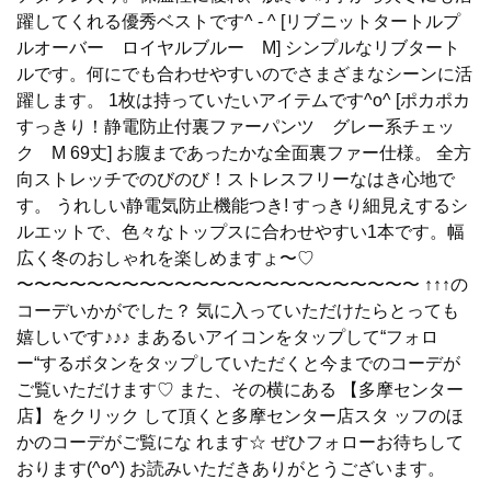
躍してくれる優秀ベストです^ - ^ [リブニットタートルプ
ルオーバー ロイヤルブルー M] シンプルなリブタート
ルです。何にでも合わせやすいのでさまざまなシーンに活
躍します。 1枚は持っていたいアイテムです^o^ [ポカポカ
すっきり！静電防止付裏ファーパンツ グレー系チェッ
ク M 69丈] お腹まであったかな全面裏ファー仕様。 全方
向ストレッチでのびのび！ストレスフリーなはき心地で
す。 うれしい静電気防止機能つき! すっきり細見えするシ
ルエットで、色々なトップスに合わせやすい1本です。幅
広く冬のおしゃれを楽しめますょ〜♡
〜〜〜〜〜〜〜〜〜〜〜〜〜〜〜〜〜〜〜〜〜〜〜 ↑↑↑の
コーデいかがでした？ 気に入っていただけたらとっても
嬉しいです♪♪♪ まあるいアイコンをタップして“フォロ
ー“するボタンをタップしていただくと今までのコーデが
ご覧いただけます♡ また、その横にある 【多摩センター
店】をクリック して頂くと多摩センター店スタ ッフのほ
かのコーデがご覧にな れます☆ ぜひフォローお待ちして
おります(^o^) お読みいただきありがとうございます。