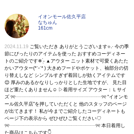
イオンモール佐久平店
なちゅん
161cm
2024.11.19
ご覧いただき ありがとうございます⟡.· 今の季
節にぴったりのアイテムを使った おすすめコーディネー
トのご紹介です❄ ̖́- ▲アウター ニット素材で可愛くあたた
かいアウター‪(*ˊᵕˋ* ) 大きめフードやポケット、袖部分の切
り替えしなど シンプルすぎず着回しが効くアイテムです
😌 厚みのあるかなりしっかりとした生地ですが、 見た目
ほど重たくありません☺️ ▷着用サイズ アウター：Ｌサイ
ズ ୨୧┈┈┈┈┈┈┈┈┈┈┈┈┈┈┈┈┈┈୨୧ “イオンモ
ール佐久平店”を押していただくと 他のスタッフのページ
が出てきます！ 私が今までご紹介したコーディネートも
ページ下の表示から ぜひぜひご覧ください♡
୨୧┈┈┈┈┈┈┈┈┈┈┈┈┈┈┈┈┈┈୨୧ 本日着用し
た商品はこちらです👇