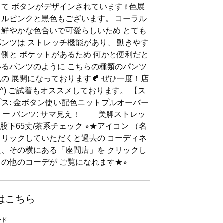
て ボタンがデザインされています ❕ 色展
ラルピンクと黒色もございます。 コーラル
 鮮やかな色合いで可愛らしいため とても
パンツは ストレッチ機能があり、 動きやす
ろ側と ポケットがあるため 何かと便利だと
しているパンツのように こちらの種類のパンツ
の 展開になっております🍂 ぜひ一度！店
▽^) ご試着もオススメしております。 【ス
プス: 金ボタン使い配色ニットプルオーバー
リー パンツ: サマ見え！ 美脚ストレッ
股下65丈/茶系チェック ⭐︎★アイコン （名
クリックしていただくと過去の コーディネ
た、その横にある「座間店」を クリックし
の他のコーデが ご覧になれます★⭐︎
はこちら