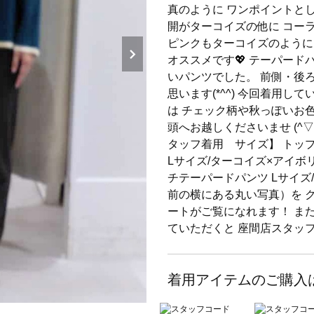
真のように ワンポイントとし
開がターコイズの他に コー
ピンクもターコイズのように
オススメです💖 テーパード
いパンツでした。 前側・後
思います(*^^) 今回着用
は チェック柄や秋っぽいお色
頭へお越しくださいませ (^
タッフ着用 サイズ】 トッ
Lサイズ/ターコイズ×アイボ
チテーパードパンツ Lサイズ/
前の横にある丸い写真）を 
ートがご覧になれます！ ま
ていただくと 座間店スタッフ
着用アイテムのご購入