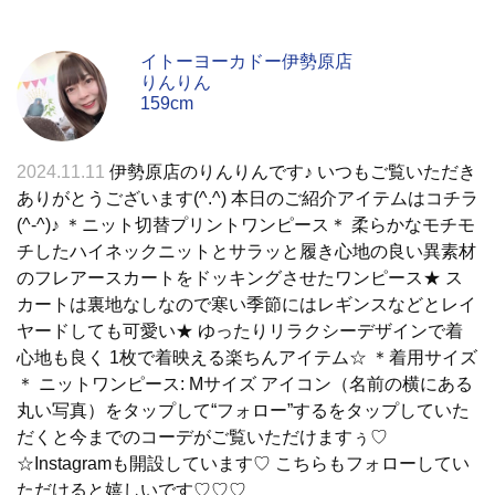
イトーヨーカドー伊勢原店
りんりん
159cm
2024.11.11
伊勢原店のりんりんです♪ いつもご覧いただき
ありがとうございます(^.^) 本日のご紹介アイテムはコチラ
(^-^)♪ ＊ニット切替プリントワンピース＊ 柔らかなモチモ
チしたハイネックニットとサラッと履き心地の良い異素材
のフレアースカートをドッキングさせたワンピース★ ス
カートは裏地なしなので寒い季節にはレギンスなどとレイ
ヤードしても可愛い★ ゆったりリラクシーデザインで着
心地も良く 1枚で着映える楽ちんアイテム☆ ＊着用サイズ
＊ ニットワンピース: Mサイズ アイコン（名前の横にある
丸い写真）をタップして“フォロー”するをタップしていた
だくと今までのコーデがご覧いただけますぅ♡
☆Instagramも開設しています♡ こちらもフォローしてい
ただけると嬉しいです♡♡♡