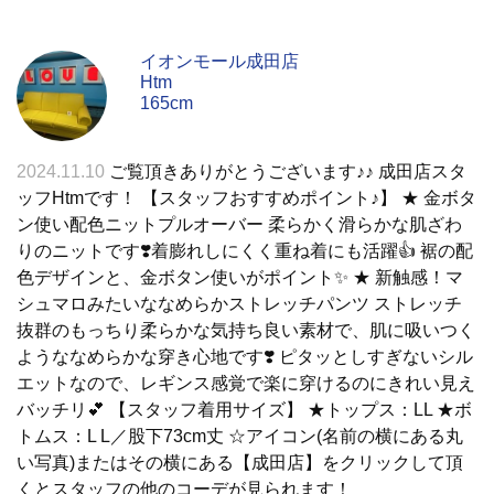
イオンモール成田店
Htm
165cm
2024.11.10
ご覧頂きありがとうございます♪♪ 成田店スタ
ッフHtmです！ 【スタッフおすすめポイント♪】 ★ 金ボタ
ン使い配色ニットプルオーバー 柔らかく滑らかな肌ざわ
りのニットです❣️着膨れしにくく重ね着にも活躍👍 裾の配
色デザインと、金ボタン使いがポイント✨️ ★ 新触感！マ
シュマロみたいななめらかストレッチパンツ ストレッチ
抜群のもっちり柔らかな気持ち良い素材で、肌に吸いつく
ようななめらかな穿き心地です❣️ ピタッとしすぎないシル
エットなので、レギンス感覚で楽に穿けるのにきれい見え
バッチリ💕 【スタッフ着用サイズ】 ★トップス：LL ★ボ
トムス：L L／股下73cm丈 ☆アイコン(名前の横にある丸
い写真)またはその横にある【成田店】をクリックして頂
くとスタッフの他のコーデが見られます！