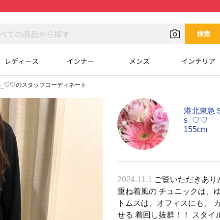
検索
レディース
インナー
メンズ
インテリア
s_♡♡のスタッフコーディネート
港北東急Ｓ
s_♡♡
155cm
2024.11.1
ご覧いただきあり
重ね着風の チュニックは、ゆ
トムスは、オフィスにも、 
せる 着回し抜群！！ スタ