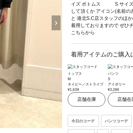
イズ ボトムス S サイズ 
して頂くか アイコン(名前の
と 港北S.C店スタッフのほ
着用しておりますので ぜひチ
こちらから ご覧
着用アイテムのご購入
トップス
パンツ
M
S
ネイビー／ストライプ
アイボリー
¥1,639
¥3,289
店舗在庫
店舗在
今日のコーデ
パンツコーデ