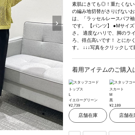
素肌にきても◎！重たくない
の編み地切替がさりげないお
は、「ラッセルレースパフ袖
です。 【パンツ】 ●Mサイ
さ。 適度なハリで、脚のラ
ろ、得点高いです！ とにか
す。 ↓↓↓写真をクリックして
着用アイテムのご購入
トップス
スカート
L
M
イエローグリーン
黒
¥2,739
¥2,189
店舗在庫
店舗在