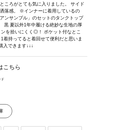
ところがとても気に入りました。 サイド
洒落感。 ※インナーに着用しているの
アンサンブル」のセットのタンクトップ
ズ 黒 夏以外1年中履ける絶妙な生地の厚
インを拾いにくく◎！ ポケット付なとこ
く1着持ってると着回せて便利だと思いま
購入できます↓↓↓
はこちら
庫