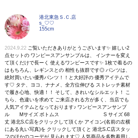
港北東急Ｓ.Ｃ.店
s_♡♡
155cm
2024.9.22
ご覧いただきありがとうございます✨ 嬉しい2
点セットの ワンピースアンサンブルは、 インナーを変え
て頂くだけで長ーく 使えるワンピースです✨ 1枚で着るの
はもちろん、レギンスとの 相性も抜群です◎ パンツは、
絶対買いたい優秀パンツ！！と大好評の 優秀アイテムで
す♡ タテ、ヨコ、ナナメ、全方位伸びる ストレッチ素材
で履き心地、快適！！ そして、きれいなシルエット！ こ
ちら、色違いを求めて ご来店される方が多く、当店でも
人気アイテムとなっております♪ ワンピースアンサンブ
ル Mサイズ ボトムス S サイズ 68
丈 港北S.C店をクリックして頂くか アイコン(名前の左横
にある丸い写真)を クリックして頂くと 港北S.C店スタッ
フのほかのコーデが 見られます♡ 人気商品を多数着用し