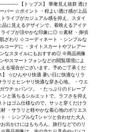
------------------------- 【トップス】 華奢見え抜群 透け
ーバー ☆ポイント ・程よい透け感が上品
ストライプがカジュアル感を抑え、スタイ
・上品に見えるデザインで、着映えるアイテ
トライプが涼やかな印象に◎ ☆素材 ・身頃
肌ざわり ☆コーディネート ・シンプルな
ルコーデに ・タイトスカートやフレアー
ンなスタイルにもおすすめ◎ ※商品画像
ンやスマートフォンなどの閲覧環境によ
見える場合がございます。予めご了承くだ
ムス】 ☆ひんやり快適 暑い日に快適なリラ
・サラリとヒンヤリ快適な穿き心地。 ・ウエ
ガウチョパンツ。 ・たっぷりのドレープ
ストンと落ちるシルエットで、ラフさを抑え
エストはゴム仕様なので、サッと穿くだけラ
素材 ・サラリと軽やかな着心地のポリエス
ート ・シンプルなTシャツと合わせた大人
やお出かけにはもちろん、旅行などでのリ
 ※商品画像は、光の当たり具合やパソコ