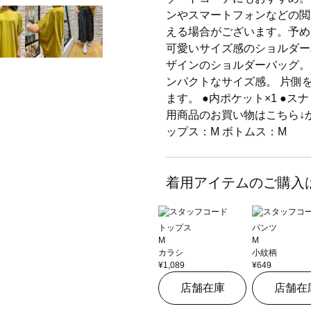
ンやスマートフォンなどの閲
える場合がございます。予めご
可愛いサイズ感のショルダー
ザインのショルダーバッグ。
ンパクトなサイズ感。 片側
ます。 ●内ポケット×1 ●ス
用商品のお買い物はこちら↓
ップス：M ボトムス：M
着用アイテムのご購入
トップス
パンツ
M
M
カラシ
小紋柄
¥1,089
¥649
店舗在庫
店舗在