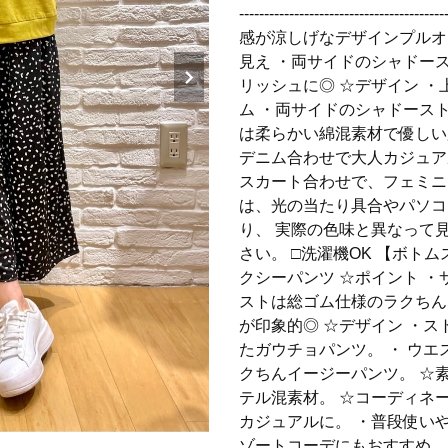
-----------------------------
感が涼しげなデザインプルオ
見え ・両サイドのシャドー
リッシュに◎ ☆デザイン 
ム ・両サイドのシャドース
は柔らかい綿混素材で優しい
デニム合わせで大人カジュア
スカート合わせで、フェミニ
は、光の当たり具合やパソコ
り、 実際の色味と異なって
さい。 □洗濯機OK 【ボト
クシーパンツ ☆ポイント 
ストは総ゴム仕様のラクちん
が印象的◎ ☆デザイン ・
たガウチョパンツ。 ・ ウ
クちんイージーパンツ。 ☆
テル混素材。 ☆コーディネ
カジュアルに。 ・普段使い
ゾートコーデにもおすすめ。