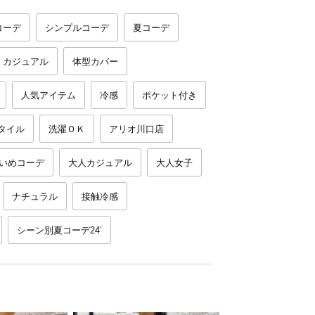
コーデ
シンプルコーデ
夏コーデ
カジュアル
体型カバー
人気アイテム
冷感
ポケット付き
タイル
洗濯ＯＫ
アリオ川口店
いめコーデ
大人カジュアル
大人女子
ナチュラル
接触冷感
シーン別夏コーデ24’