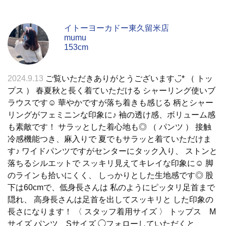
イトーヨーカドー東久留米店
mumu
153cm
2024.9.13
ご覧いただきありがとうございます◡̈* （ トッ
プス ） 春夏秋と長く着ていただける シャーリング使いブ
ラウスです☺︎ 華やかですが落ち着きも感じる 柄とシャー
リングがフェミニンな印象に♪ 袖の透け感、ボリューム感
も素敵です！ サラッとした着心地も◎ （ パンツ ） 接触
冷感機能つき、麻入りで 夏でもサラッと着ていただけま
す♪ ワイドパンツですがセンターにタック入り、 ストンと
落ちるシルエットで スッキリ見えてキレイな印象に☺︎ 脚
のラインも拾いにくく、 しっかりとした生地感です◎ 股
下は60cmで、低身長さんは 私のようにピッタリ足首まで
隠れ、 高身長さんは足首を出してスッキリと した印象の
長さになります！ 〈 スタッフ着用サイズ 〉 トップス M
サイズ パンツ Sサイズ ◯フォローしていただくと、