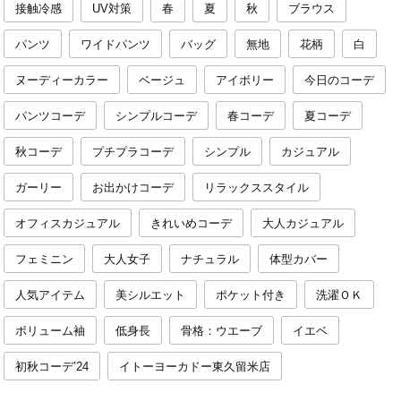
接触冷感
UV対策
春
夏
秋
ブラウス
パンツ
ワイドパンツ
バッグ
無地
花柄
白
ヌーディーカラー
ベージュ
アイボリー
今日のコーデ
パンツコーデ
シンプルコーデ
春コーデ
夏コーデ
秋コーデ
プチプラコーデ
シンプル
カジュアル
ガーリー
お出かけコーデ
リラックススタイル
オフィスカジュアル
きれいめコーデ
大人カジュアル
フェミニン
大人女子
ナチュラル
体型カバー
人気アイテム
美シルエット
ポケット付き
洗濯ＯＫ
ボリューム袖
低身長
骨格：ウエーブ
イエベ
初秋コーデ’24
イトーヨーカドー東久留米店