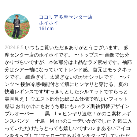
ココリア多摩センター店
ホイホイ
161cm
2024.8.5
いつもご覧いただきありがとうございます。 多
摩センター店のホイホイです。 〜トップス〜 画像では分
かりづらいですが、本体部分は上品なラメ素材です。袖部
分はシアー袖になっていてトレンド感。首元はモックネッ
クです。 細過ぎず、太過ぎないのがオシャレです。 〜パ
ンツ〜 接触冷感機能付きで肌にヒンヤリと穿ける、夏の
快適レギンスです!すっきりとしたシルエットですらっと
美脚見え！ ウエスト部分は総ゴム仕様で程よいフィット
感◎ お出かけにもおうち服にも♪ ⭐︎ラメ調袖切替デザイン
プルオーバー 黒 L ⭐︎ ヒンヤリ速乾！かのこ素材レギ
ンスパンツ 千鳥 M ↑↑↑のコーデいかがでした？ 気に入
っていただけたらとっても嬉しいです♪♪♪ まあるいアイコ
ンをタップして“フォロー“するボタンをタップしていただ