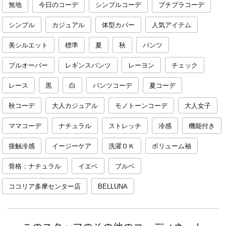
無地
今日のコーデ
シンプルコーデ
プチプラコーデ
シンプル
カジュアル
体型カバー
人気アイテム
美シルエット
標準
夏
秋
パンツ
プルオーバー
レギンスパンツ
レーヨン
チェック
レース
黒
白
パンツコーデ
夏コーデ
秋コーデ
大人カジュアル
モノトーンコーデ
大人女子
ママコーデ
ナチュラル
ストレッチ
冷感
機能付き
接触冷感
イージーケア
洗濯ＯＫ
ボリューム袖
骨格：ナチュラル
イエベ
ブルベ
ココリア多摩センター店
BELLUNA