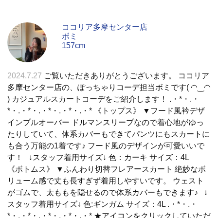
ココリア多摩センター店
ボミ
157cm
2024.7.27
ご覧いただきありがとうございます。 ココリア
多摩センター店の、ぽっちゃりコーデ担当ボミです( ◠‿◠
) カジュアルスカートコーデをご紹介します！ .・*・.・
*・.・*・.・*・.・*・.・* 《トップス》 ▼フード風衿デザ
インプルオーバー ドルマンスリープなので着心地がゆっ
たりしていて、体系カバーもできてパンツにもスカートに
も合う万能の1着です♪ フード風のデザインが可愛いいで
す！ ↓スタッフ着用サイズ↓ 色：カーキ サイズ：4L
《ボトムス》 ▼ふんわり切替フレアースカート 絶妙なボ
リューム感で丈も長すぎず着用しやすいです。 ウェスト
がゴムで、太ももを隠せるので体系カバーもできます♪ ↓
スタッフ着用サイズ↓ 色:ギンガム サイズ：4L .・*・.・
*・.・*・.・*・.・*・.・* ★アイコンをクリックしていただ