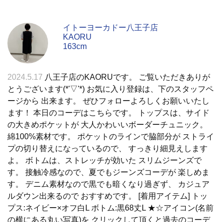
イトーヨーカドー八王子店
KAORU
163cm
2024.5.17
八王子店のKAORUです。 ご覧いただきありが
とうございます(*'▽'*) お気に入り登録は、下のスタッフペ
ージから 出来ます。 ぜひフォローよろしくお願いいたし
ます！ 本日のコーデはこちらです。 トップスは、サイド
の大きめポケットが 大人かわいいボーダーチュニック。
綿100%素材です。 ポケットのラインで脇部分が ストライ
プの切り替えになっているので、 すっきり細見えします
よ。 ボトムは、ストレッチが効いた スリムジーンズで
す。 接触冷感なので、夏でもジーンズコーデが 楽しめま
す。 デニム素材なので黒でも暗くなり過ぎず、 カジュア
ルダウン出来るので おすすめです。 [着用アイテム] トッ
プス:ネイビー×オフ白L ボトム:黒68丈L ★☆アイコン(名前
の横にある丸い写真)を クリックして頂くと過去のコーデ