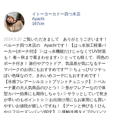
イトーヨーカドー四つ木店
Ayachi
167cm
2024.5.10
ご覧いただきまして ありがとうございます！
ベルーナ四つ木店の Ayachiです！ 【はっ水加工軽量パ
ーカー(ポーチ付)】 ▷はっ水機能だけじゃなくてUV対策
も！ 春～秋まで着まわせます♪ ▷とっても軽くて、同色の
ポーチ付き！ 旅行やアウトドア、気温差が気になるテー
マパークのお供にもおすすめです^^ ▷ちょっぴりツヤっ
ぽい色味なので、きれいめコーデにもおすすめです！
【冷感フレアーシルエットプリントチュニック】 ▷ベル
ーナ夏の大人気商品のひとつ！ ▷形がフレアーなので体
型カバー効果にも期待しちゃう♪ ▷サラッとしていて乾き
が早いのもポイント☆ ▷お出掛け用にもお家用にも買い
やすいお値段が嬉しいですね！ 【グーンと伸びる！ひん
やりフローズンパンツ60丈】 ▷接触冷感タイプのパンツ