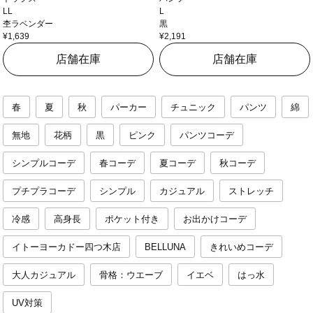
LL
L
杢ラベンダー
黒
¥1,639
¥2,191
店舗在庫
店舗在庫
春
夏
秋
パーカー
チュニック
パンツ
綿
無地
花柄
黒
ピンク
パンツコーデ
シンプルコーデ
春コーデ
夏コーデ
秋コーデ
プチプラコーデ
シンプル
カジュアル
ストレッチ
冷感
高身長
ポケット付き
お出かけコーデ
イトーヨーカドー四つ木店
BELLUNA
きれいめコーデ
大人カジュアル
骨格：ウエーブ
イエベ
はっ水
UV対策