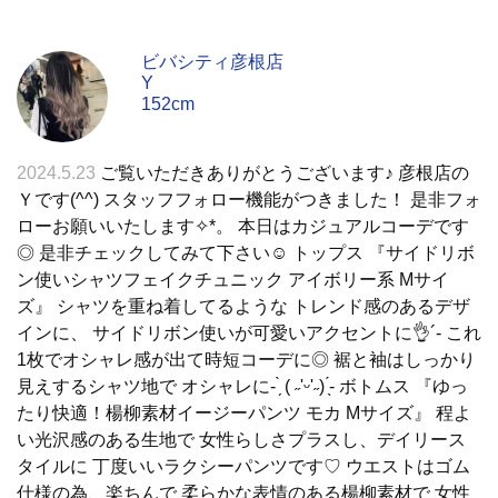
ビバシティ彦根店
Y
152cm
2024.5.23
ご覧いただきありがとうございます♪ 彦根店の
Ｙです(^^) スタッフフォロー機能がつきました！ 是非フォ
ローお願いいたします✧︎*。 本日はカジュアルコーデです
◎ 是非チェックしてみて下さい☺︎︎ トップス 『サイドリボ
ン使いシャツフェイクチュニック アイボリー系 Mサイ
ズ』 シャツを重ね着してるような トレンド感のあるデザ
インに、 サイドリボン使いが可愛いアクセントに👌´- これ
1枚でオシャレ感が出て時短コーデに◎ 裾と袖はしっかり
見えするシャツ地で オシャレに- ̗̀ ( ˶'ᵕ'˶) ̖́- ボトムス 『ゆっ
たり快適！楊柳素材イージーパンツ モカ Mサイズ』 程よ
い光沢感のある生地で 女性らしさプラスし、デイリース
タイルに 丁度いいラクシーパンツです♡ ウエストはゴム
仕様の為、楽ちんで 柔らかな表情のある楊柳素材で 女性