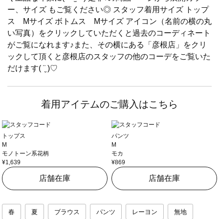
ー、サイズ もご覧ください◎ スタッフ着用サイズ トップ
ス Mサイズ ボトムス Mサイズ アイコン（名前の横の丸
い写真）をクリックしていただくと過去のコーディネート
がご覧になれます♪また、その横にある「彦根店」をクリ
ックして頂くと彦根店のスタッフの他のコーデをご覧いた
だけます( ¨̮ )♡
着用アイテムのご購入はこちら
トップス
パンツ
M
M
モノトーン系花柄
モカ
¥1,639
¥869
店舗在庫
店舗在庫
春
夏
ブラウス
パンツ
レーヨン
無地