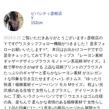
ビバシティ彦根店
Y
152cm
2024.5.22
ご覧いただきありがとうございます♪ 彦根店の
Ｙです(^^) スタッフフォロー機能がつきました！ 是非フォ
ローお願いいたします✧︎*。 本日はお出かけコーデです◎
是非チェックしてみて下さい☺︎︎ トップス 『レーヨン素材
ギャザーデザインブラウス モノトーン系花柄 Mサイズ』 1
枚で華やかさがupする 上品な花柄プリントのブラウス🎶
たっぷりのギャザーと柔らかなレーヨン素材 がエレガン
トな印象を引き立たせます⸜( •⌄• )⸝ ボトムス 『ゆったり
快適！楊柳素材イージーパンツ モカ Mサイズ』 程よい光
沢感のある生地で 女性らしさプラスし、デイリースタイ
ルに 丁度いいラクシーパンツです♡ ウエストはゴム仕様
の為、楽ちんで 柔らかな表情のある楊柳素材で 女性らし
く上品な印象に( ᴖ ·̫ ᴖ ) 是非↓の商品ページから展開カラ