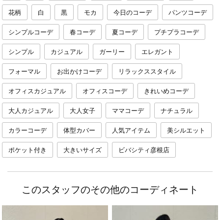
花柄
白
黒
モカ
今日のコーデ
パンツコーデ
シンプルコーデ
春コーデ
夏コーデ
プチプラコーデ
シンプル
カジュアル
ガーリー
エレガント
フォーマル
お出かけコーデ
リラックススタイル
オフィスカジュアル
オフィスコーデ
きれいめコーデ
大人カジュアル
大人女子
ママコーデ
ナチュラル
カラーコーデ
体型カバー
人気アイテム
美シルエット
ポケット付き
大きいサイズ
ビバシティ彦根店
このスタッフのその他のコーディネート